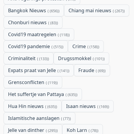
Bangkok Nieuws
Chiang mai nieuws
(656)
(267)
Chonburi nieuws
(83)
Covid19 maatregelen
(118)
Covid19 pandemie
Crime
(515)
(158)
Criminaliteit
Drugssmokkel
(133)
(101)
Expats praat van Jelle
Fraude
(141)
(69)
Grensconflicten
(119)
Het suffertje van Pattaya
(635)
Hua Hin nieuws
Isaan nieuws
(635)
(169)
Islamitische aanslagen
(77)
Jelle van dinther
Koh Larn
(295)
(78)