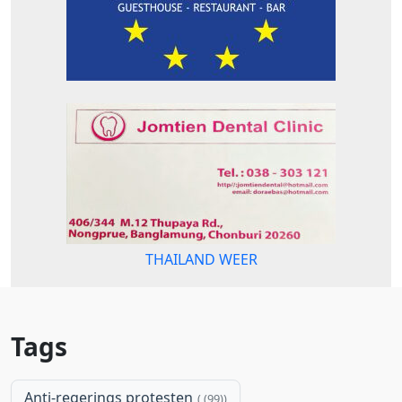
THAILAND WEER
Tags
Anti-regerings protesten
(99)