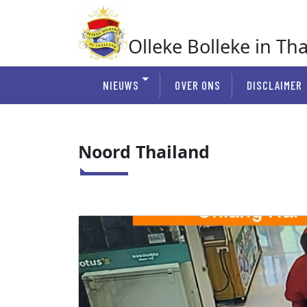
Ga
naar
de
Olleke Bolleke in Th
inhoud
In Thailand
NIEUWS
OVER ONS
DISCLAIMER
Noord Thailand