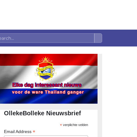
OllekeBolleke Nieuwsbrief
*
verplichte velden
*
Email Address