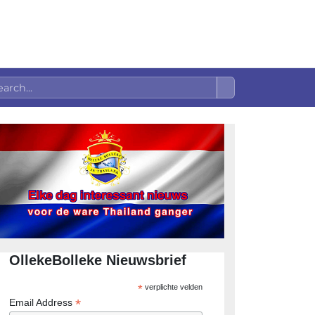
OllekeBolleke Nieuwsbrief
*
verplichte velden
*
Email Address