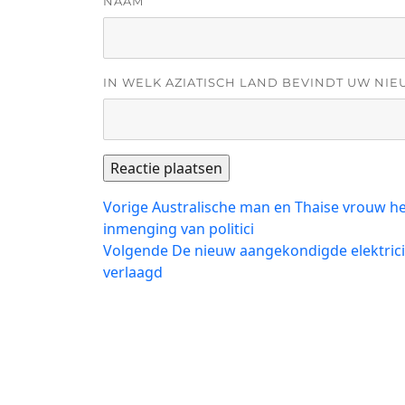
NAAM
IN WELK AZIATISCH LAND BEVINDT UW NIE
Bericht
Vorig
Vorige
Australische man en Thaise vrouw h
bericht:
inmenging van politici
navigatie
Volgend
Volgende
De nieuw aangekondigde elektrici
bericht:
verlaagd