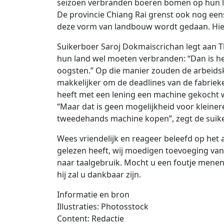
seizoen verbranden boeren bomen op hun l
De provincie Chiang Rai grenst ook nog ee
deze vorm van landbouw wordt gedaan. Hier
Suikerboer Saroj Dokmaiscrichan legt aan T
hun land wel moeten verbranden: “Dan is he
oogsten.” Op die manier zouden de arbeidsko
makkelijker om de deadlines van de fabrieken
heeft met een lening een machine gekocht wa
“Maar dat is geen mogelijkheid voor kleine
tweedehands machine kopen”, zegt de suike
Wees vriendelijk en reageer beleefd op het a
gelezen heeft, wij moedigen toevoeging van
naar taalgebruik. Mocht u een foutje menen 
hij zal u dankbaar zijn.
Informatie en bron
Illustraties: Photosstock
Content: Redactie