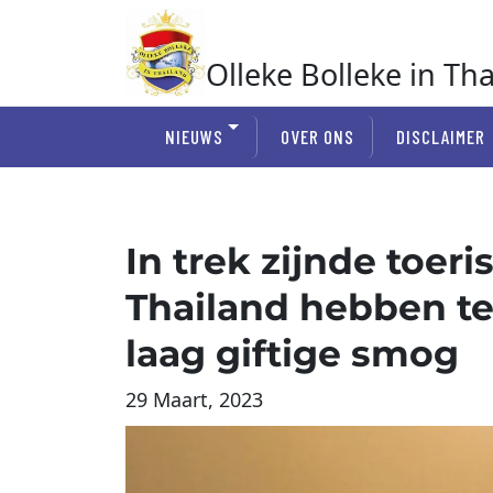
Ga
naar
de
Olleke Bolleke in Th
inhoud
In Thailand
NIEUWS
OVER ONS
DISCLAIMER
In trek zijnde toeri
Thailand hebben t
laag giftige smog
29 Maart, 2023