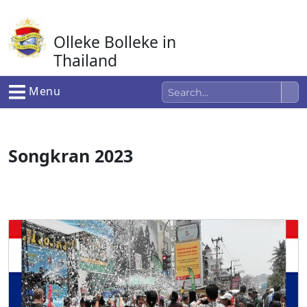
Ga
naar
Olleke Bolleke in
de
inhoud
Thailand
In Thailand
Menu
Songkran 2023