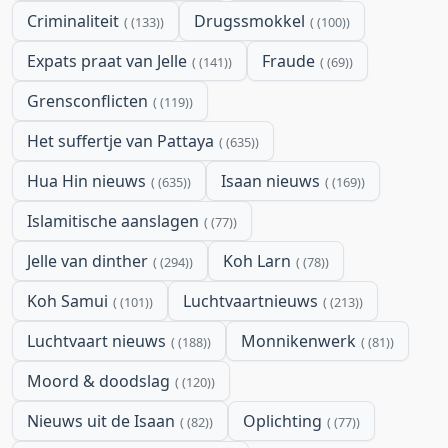
Criminaliteit
Drugssmokkel
(133)
(100)
Expats praat van Jelle
Fraude
(141)
(69)
Grensconflicten
(119)
Het suffertje van Pattaya
(635)
Hua Hin nieuws
Isaan nieuws
(635)
(169)
Islamitische aanslagen
(77)
Jelle van dinther
Koh Larn
(294)
(78)
Koh Samui
Luchtvaartnieuws
(101)
(213)
Luchtvaart nieuws
Monnikenwerk
(188)
(81)
Moord & doodslag
(120)
Nieuws uit de Isaan
Oplichting
(82)
(77)