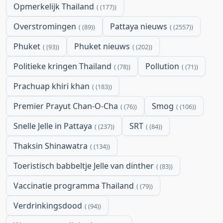
Opmerkelijk Thailand
(177)
Overstromingen
Pattaya nieuws
(89)
(2557)
Phuket
Phuket nieuws
(93)
(202)
Politieke kringen Thailand
Pollution
(78)
(71)
Prachuap khiri khan
(183)
Premier Prayut Chan-O-Cha
Smog
(76)
(106)
Snelle Jelle in Pattaya
SRT
(237)
(84)
Thaksin Shinawatra
(134)
Toeristisch babbeltje Jelle van dinther
(83)
Vaccinatie programma Thailand
(79)
Verdrinkingsdood
(94)