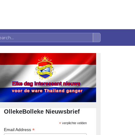
OllekeBolleke Nieuwsbrief
*
verplichte velden
*
Email Address