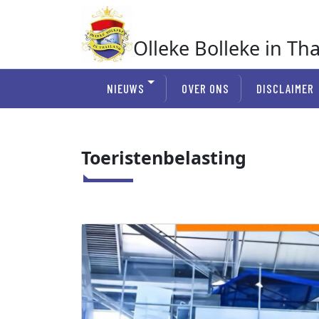
Ga
naar
de
Olleke Bolleke in Th
inhoud
In Thailand
NIEUWS
OVER ONS
DISCLAIMER
Toeristenbelasting