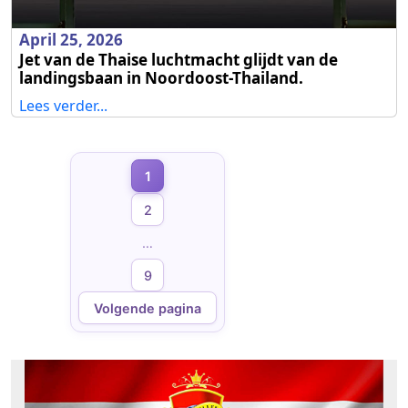
April 25, 2026
Jet van de Thaise luchtmacht glijdt van de
landingsbaan in Noordoost-Thailand.
Lees verder...
Berichten
1
Pagina
paginering
2
Pagina
…
9
Pagina
Volgende pagina