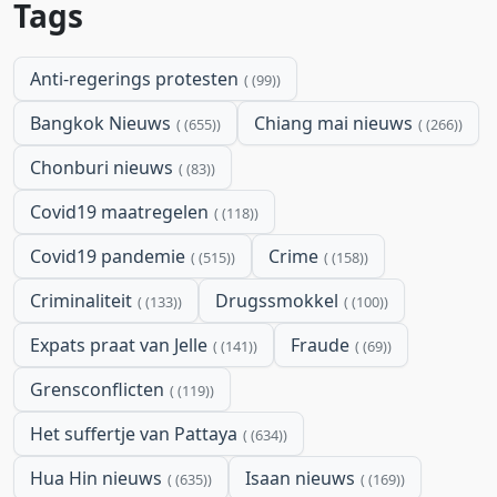
Tags
Anti-regerings protesten
(99)
Bangkok Nieuws
Chiang mai nieuws
(655)
(266)
Chonburi nieuws
(83)
Covid19 maatregelen
(118)
Covid19 pandemie
Crime
(515)
(158)
Criminaliteit
Drugssmokkel
(133)
(100)
Expats praat van Jelle
Fraude
(141)
(69)
Grensconflicten
(119)
Het suffertje van Pattaya
(634)
Hua Hin nieuws
Isaan nieuws
(635)
(169)