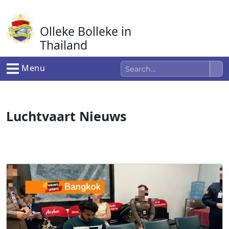
Ga
naar
Olleke Bolleke in
de
inhoud
Thailand
In Thailand
Menu
Luchtvaart Nieuws