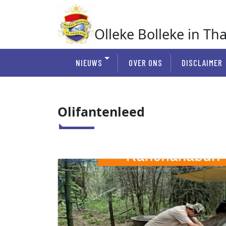
Ga
naar
de
Olleke Bolleke in Th
inhoud
In Thailand
NIEUWS
OVER ONS
DISCLAIMER
Olifantenleed