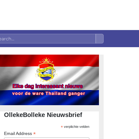
OllekeBolleke Nieuwsbrief
*
verplichte velden
*
Email Address