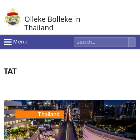
Ga
naar
Olleke Bolleke in
de
inhoud
Thailand
In Thailand
Menu
TAT