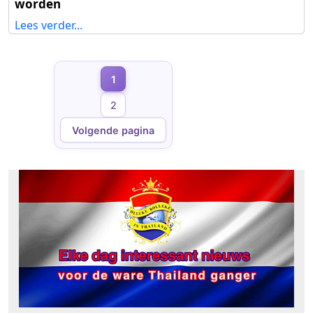
worden
Lees verder...
Berichten
1
Pagina
paginering
2
Pagina
Volgende pagina