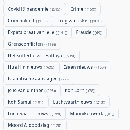
Covid19 pandemie
Crime
(515)
(158)
Criminaliteit
Drugssmokkel
(133)
(101)
Expats praat van Jelle
Fraude
(141)
(69)
Grensconflicten
(119)
Het suffertje van Pattaya
(635)
Hua Hin nieuws
Isaan nieuws
(635)
(169)
Islamitische aanslagen
(77)
Jelle van dinther
Koh Larn
(295)
(78)
Koh Samui
Luchtvaartnieuws
(101)
(213)
Luchtvaart nieuws
Monnikenwerk
(188)
(81)
Moord & doodslag
(120)