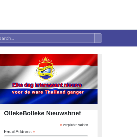
OllekeBolleke Nieuwsbrief
*
verplichte velden
*
Email Address