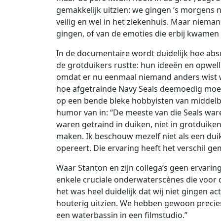
gemakkelijk uitzien: we gingen ’s morgens n
veilig en wel in het ziekenhuis. Maar niema
gingen, of van de emoties die erbij kwamen 
In de documentaire wordt duidelijk hoe abs
de grotduikers rustte: hun ideeën en opwel
omdat er nu eenmaal niemand anders wist wa
hoe afgetrainde Navy Seals deemoedig moete
op een bende bleke hobbyisten van middelbare
humor van in: “De meeste van die Seals waren 
waren getraind in duiken, niet in grotduiken
maken. Ik beschouw mezelf niet als een duik
opereert. Die ervaring heeft het verschil ge
Waar Stanton en zijn collega’s geen ervaring
enkele cruciale onderwaterscènes die voor
het was heel duidelijk dat wij niet gingen ac
houterig uitzien. We hebben gewoon precie
een waterbassin in een filmstudio.”