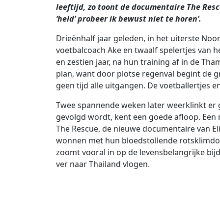
leeftijd, zo toont de documentaire The Res
‘held’ probeer ik bewust niet te horen’.
Drieënhalf jaar geleden, in het uiterste Noo
voetbalcoach Ake en twaalf spelertjes van h
en zestien jaar, na hun training af in de Tha
plan, want door plotse regenval begint de gr
geen tijd alle uitgangen. De voetballertjes en
Twee spannende weken later weerklinkt er ge
gevolgd wordt, kent een goede afloop. Een m
The Rescue, de nieuwe documentaire van Eli
wonnen met hun bloedstollende rotsklimdocu 
zoomt vooral in op de levensbelangrijke bij
ver naar Thailand vlogen.