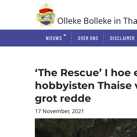
Ga
naar
de
Olleke Bolleke in Th
inhoud
In Thailand
NIEUWS
OVER ONS
DISCLAIMER
‘The Rescue’ I hoe
hobbyisten Thaise v
grot redde
17 November, 2021