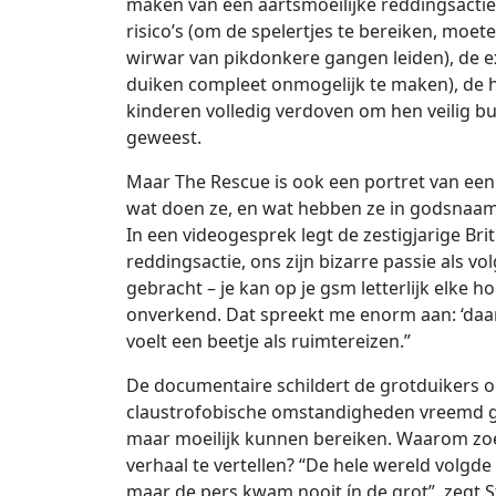
maken van een aartsmoeilijke reddingsactie
risico’s (om de spelertjes te bereiken, moe
wirwar van pikdonkere gangen leiden), de 
duiken compleet onmogelijk te maken), de 
kinderen volledig verdoven om hen veilig buit
geweest.
Maar The Rescue is ook een portret van een 
wat doen ze, en wat hebben ze in godsnaa
In een videogesprek legt de zestigjarige Bri
reddingsactie, ons zijn bizarre passie als vo
gebracht – je kan op je gsm letterlijk elke h
onverkend. Dat spreekt me enorm aan: ‘daa
voelt een beetje als ruimtereizen.”
De documentaire schildert de grotduikers oo
claustrofobische omstandigheden vreemd ge
maar moeilijk kunnen bereiken. Waarom zo
verhaal te vertellen? “De hele wereld volgde
maar de pers kwam nooit ín de grot”, zegt St