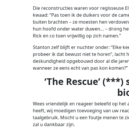
Die reconstructies waren voor regisseuse El
kwaad: “Pas toen ik de duikers voor de ca
buiten brachten – ze moesten hen verdoven
hun hoofd onder water duwen… – drong het
Rick en co toen vrijwillig op zich namen.”
Stanton zelf blijft er nuchter onder: “Elke 
probeer ik dat bewust niet te horen”, lacht
deskundigheid opgebouwd door al die jaren
wanneer ze eens echt van pas kon komen?”
‘The Rescue’ (***) 
bi
Wees vriendelijk en reageer beleefd op het a
heeft, wij moedigen toevoeging van uw reac
taalgebruik. Mocht u een foutje menen te zie
zal u dankbaar zijn.