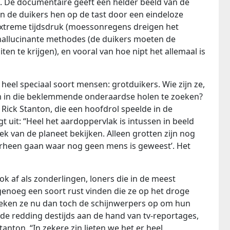
. De documentaire geeft een helder beeld van de
ten de duikers hen op de tast door een eindeloze
extreme tijdsdruk (moessonregens dreigen het
hallucinante methodes (de duikers moeten de
en te krijgen), en vooral van hoe nipt het allemaal is
heel speciaal soort mensen: grotduikers. Wie zijn ze,
m in die beklemmende onderaardse holen te zoeken?
t Rick Stanton, die een hoofdrol speelde in de
lgt uit: “Heel het aardoppervlak is intussen in beeld
oek van de planeet bekijken. Alleen grotten zijn nog
rheen gaan waar nog geen mens is geweest’. Het
k af als zonderlingen, loners die in de meest
noeg een soort rust vinden die ze op het droge
eken ze nu dan toch de schijnwerpers op om hun
 de redding destijds aan de hand van tv-reportages,
anton. “In zekere zin lieten we het er heel