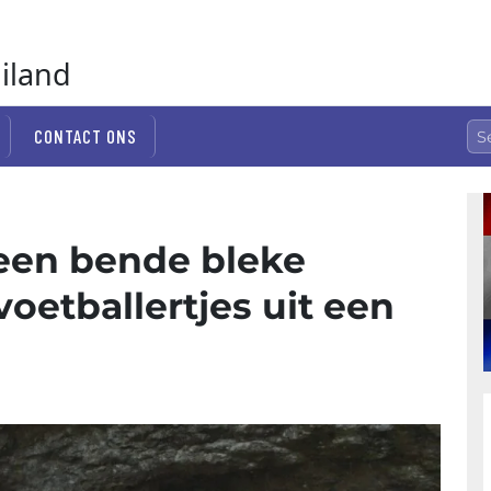
ailand
CONTACT ONS
 een bende bleke
oetballertjes uit een