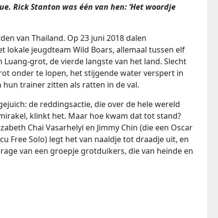
cue. Rick Stanton was één van hen: ‘Het woordje
rden van Thailand. Op 23 juni 2018 dalen
et lokale jeugdteam Wild Boars, allemaal tussen elf
m Luang-grot, de vierde langste van het land. Slecht
ot onder te lopen, het stijgende water verspert in
 hun trainer zitten als ratten in de val.
juich: de reddingsactie, die over de hele wereld
irakel, klinkt het. Maar hoe kwam dat tot stand?
zabeth Chai Vasarhelyi en Jimmy Chin (die een Oscar
Free Solo) legt het van naaldje tot draadje uit, en
drage van een groepje grotduikers, die van heinde en