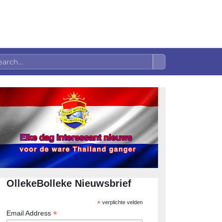
OllekeBolleke Nieuwsbrief
*
verplichte velden
*
Email Address