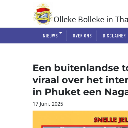
Ga
naar
de
Olleke Bolleke in Th
inhoud
In Thailand
NIEUWS
OVER ONS
DISCLAIMER
Een buitenlandse to
viraal over het int
in Phuket een Nag
17 Juni, 2025