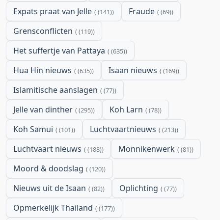
Expats praat van Jelle
Fraude
(141)
(69)
Grensconflicten
(119)
Het suffertje van Pattaya
(635)
Hua Hin nieuws
Isaan nieuws
(635)
(169)
Islamitische aanslagen
(77)
Jelle van dinther
Koh Larn
(295)
(78)
Koh Samui
Luchtvaartnieuws
(101)
(213)
Luchtvaart nieuws
Monnikenwerk
(188)
(81)
Moord & doodslag
(120)
Nieuws uit de Isaan
Oplichting
(82)
(77)
Opmerkelijk Thailand
(177)