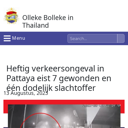
Ga
naar
Olleke Bolleke in
de
inhoud
Thailand
In Thailand
Menu
Heftig verkeersongeval in
Pattaya eist 7 gewonden en
één dodelijk slachtoffer
13 Augustus, 2023