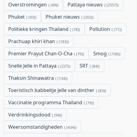
Overstromingen
Pattaya nieuws
(89)
(2557)
Phuket
Phuket nieuws
(93)
(202)
Politieke kringen Thailand
Pollution
(78)
(71)
Prachuap khiri khan
(183)
Premier Prayut Chan-O-Cha
Smog
(76)
(106)
Snelle Jelle in Pattaya
SRT
(237)
(84)
Thaksin Shinawatra
(134)
Toeristisch babbeltje Jelle van dinther
(83)
Vaccinatie programma Thailand
(79)
Verdrinkingsdood
(94)
Weersomstandigheden
(434)