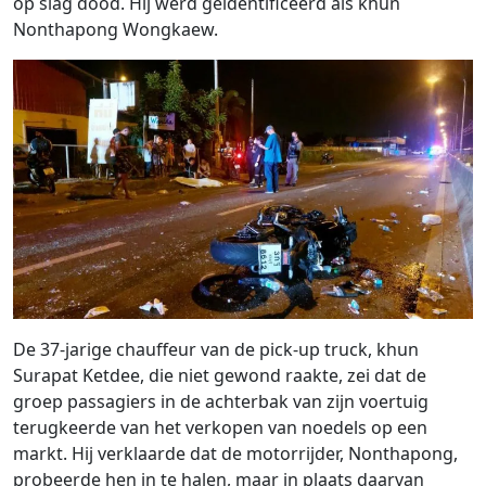
op slag dood. Hij werd geïdentificeerd als khun
Nonthapong Wongkaew.
De 37-jarige chauffeur van de pick-up truck, khun
Surapat Ketdee, die niet gewond raakte, zei dat de
groep passagiers in de achterbak van zijn voertuig
terugkeerde van het verkopen van noedels op een
markt. Hij verklaarde dat de motorrijder, Nonthapong,
probeerde hen in te halen, maar in plaats daarvan