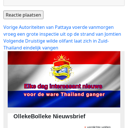
Bericht
Vorig
Vorige
Autoriteiten van Pattaya voerde vanmorgen
bericht:
vroeg een grote inspectie uit op de strand van Jomtien
navigatie
Volgend
Volgende
Druistige wilde olifant laat zich in Zuid-
bericht:
Thailand eindelijk vangen
OllekeBolleke Nieuwsbrief
*
verplichte velden