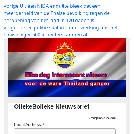
Bericht
Vorig
Vorige
Uit een NIDA enquête bleek dat een
bericht:
meerderheid van de Thaise bevolking tegen de
navigatie
heropening van het land in 120 dagen is
Volgend
Volgende
De politie sluit in samenwerking met het
bericht:
Thaise leger 600 arbeiderskampen af
OllekeBolleke Nieuwsbrief
*
verplichte velden
*
Email Address