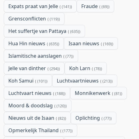
Expats praat van Jelle
Fraude
(141)
(69)
Grensconflicten
(119)
Het suffertje van Pattaya
(635)
Hua Hin nieuws
Isaan nieuws
(635)
(169)
Islamitische aanslagen
(77)
Jelle van dinther
Koh Larn
(294)
(78)
Koh Samui
Luchtvaartnieuws
(101)
(213)
Luchtvaart nieuws
Monnikenwerk
(188)
(81)
Moord & doodslag
(120)
Nieuws uit de Isaan
Oplichting
(82)
(77)
Opmerkelijk Thailand
(177)