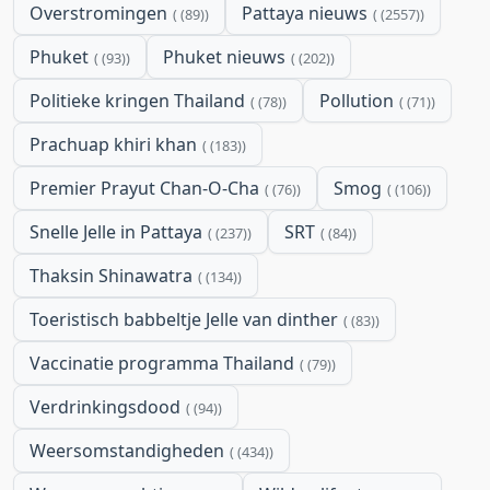
Overstromingen
Pattaya nieuws
(89)
(2557)
Phuket
Phuket nieuws
(93)
(202)
Politieke kringen Thailand
Pollution
(78)
(71)
Prachuap khiri khan
(183)
Premier Prayut Chan-O-Cha
Smog
(76)
(106)
Snelle Jelle in Pattaya
SRT
(237)
(84)
Thaksin Shinawatra
(134)
Toeristisch babbeltje Jelle van dinther
(83)
Vaccinatie programma Thailand
(79)
Verdrinkingsdood
(94)
Weersomstandigheden
(434)