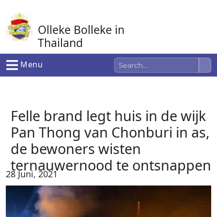
Ga
naar
Olleke Bolleke in
de
inhoud
Thailand
In Thailand
Menu
Felle brand legt huis in de wijk
Pan Thong van Chonburi in as,
de bewoners wisten
ternauwernood te ontsnappen
28 Juni, 2021