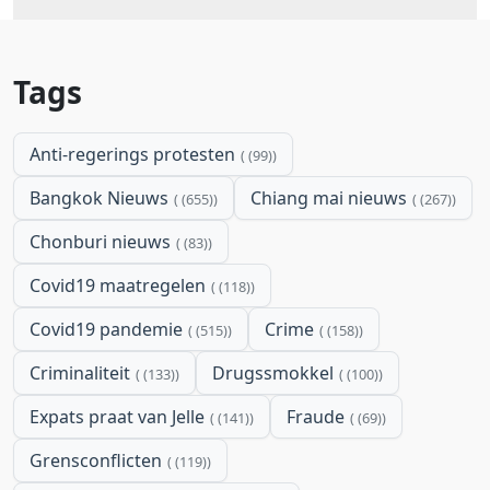
Tags
Anti-regerings protesten
(99)
Bangkok Nieuws
Chiang mai nieuws
(655)
(267)
Chonburi nieuws
(83)
Covid19 maatregelen
(118)
Covid19 pandemie
Crime
(515)
(158)
Criminaliteit
Drugssmokkel
(133)
(100)
Expats praat van Jelle
Fraude
(141)
(69)
Grensconflicten
(119)