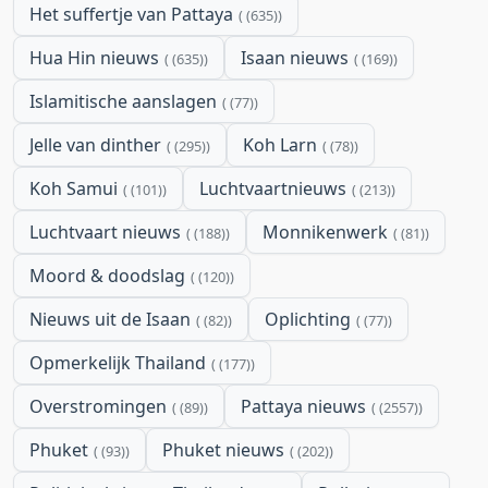
Het suffertje van Pattaya
(635)
Hua Hin nieuws
Isaan nieuws
(635)
(169)
Islamitische aanslagen
(77)
Jelle van dinther
Koh Larn
(295)
(78)
Koh Samui
Luchtvaartnieuws
(101)
(213)
Luchtvaart nieuws
Monnikenwerk
(188)
(81)
Moord & doodslag
(120)
Nieuws uit de Isaan
Oplichting
(82)
(77)
Opmerkelijk Thailand
(177)
Overstromingen
Pattaya nieuws
(89)
(2557)
Phuket
Phuket nieuws
(93)
(202)