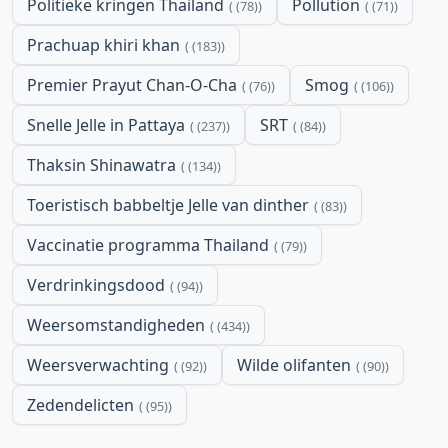
Politieke kringen Thailand
Pollution
(78)
(71)
Prachuap khiri khan
(183)
Premier Prayut Chan-O-Cha
Smog
(76)
(106)
Snelle Jelle in Pattaya
SRT
(237)
(84)
Thaksin Shinawatra
(134)
Toeristisch babbeltje Jelle van dinther
(83)
Vaccinatie programma Thailand
(79)
Verdrinkingsdood
(94)
Weersomstandigheden
(434)
Weersverwachting
Wilde olifanten
(92)
(90)
Zedendelicten
(95)