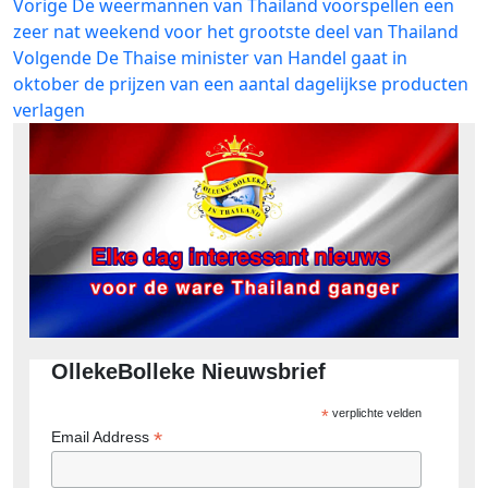
Bericht
Vorig
Vorige
De weermannen van Thailand voorspellen een
bericht:
zeer nat weekend voor het grootste deel van Thailand
navigatie
Volgend
Volgende
De Thaise minister van Handel gaat in
bericht:
oktober de prijzen van een aantal dagelijkse producten
verlagen
OllekeBolleke Nieuwsbrief
*
verplichte velden
*
Email Address