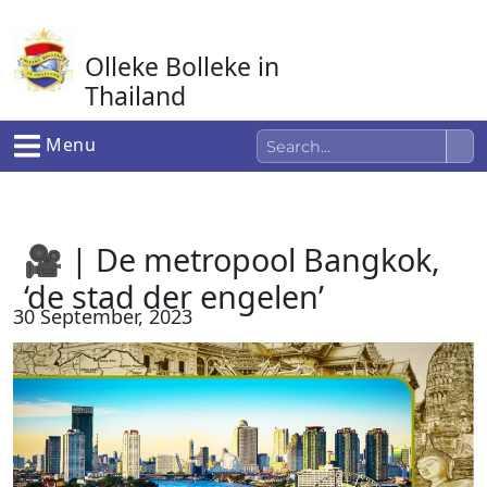
Ga
naar
Olleke Bolleke in
de
inhoud
Thailand
In Thailand
Menu
🎥 | De metropool Bangkok,
‘de stad der engelen’
30 September, 2023