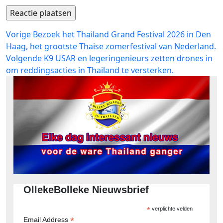
Bericht
Vorig
Vorige
Bezoek het Thailand Grand Festival 2026 in Den
bericht:
Haag, het grootste Thaise zomerfestival van Nederland.
navigatie
Volgend
Volgende
K9 USAR en legeringenieurs zetten drones in
bericht:
om reddingsacties in Thailand te versterken.
OllekeBolleke Nieuwsbrief
*
verplichte velden
*
Email Address