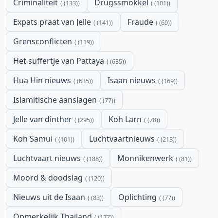
Criminaliteit
Drugssmokkel
(133)
(101)
Expats praat van Jelle
Fraude
(141)
(69)
Grensconflicten
(119)
Het suffertje van Pattaya
(635)
Hua Hin nieuws
Isaan nieuws
(635)
(169)
Islamitische aanslagen
(77)
Jelle van dinther
Koh Larn
(295)
(78)
Koh Samui
Luchtvaartnieuws
(101)
(213)
Luchtvaart nieuws
Monnikenwerk
(188)
(81)
Moord & doodslag
(120)
Nieuws uit de Isaan
Oplichting
(83)
(77)
Opmerkelijk Thailand
(177)