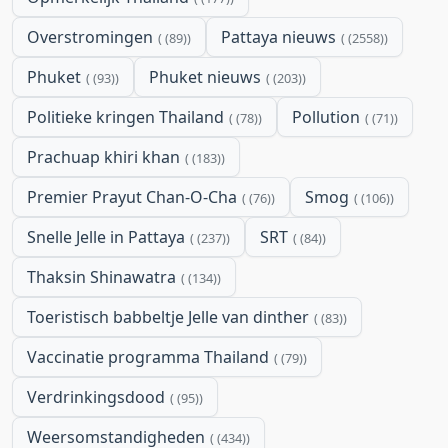
Overstromingen
Pattaya nieuws
(89)
(2558)
Phuket
Phuket nieuws
(93)
(203)
Politieke kringen Thailand
Pollution
(78)
(71)
Prachuap khiri khan
(183)
Premier Prayut Chan-O-Cha
Smog
(76)
(106)
Snelle Jelle in Pattaya
SRT
(237)
(84)
Thaksin Shinawatra
(134)
Toeristisch babbeltje Jelle van dinther
(83)
Vaccinatie programma Thailand
(79)
Verdrinkingsdood
(95)
Weersomstandigheden
(434)