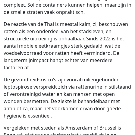
compleet. Solide containers kunnen helpen, maar zijn in
de smalle straten vaak onpraktisch.
De reactie van de Thai is meestal kalm; zij beschouwen
ratten als een onderdeel van het stadsleven, en
structurele uitroeiing is onhaalbaar. Sinds 2022 is het
aantal mobiele eetkraampjes sterk gedaald, wat de
voedselvoorraad voor ratten heeft verminderd. De
langetermijnimpact hangt echter van meerdere
factoren af.
De gezondheidsrisico’s zijn vooral milieugebonden:
leptospirose verspreidt zich via rattenurine in stilstaand
of verontreinigd water en kan mensen met open
wonden besmetten. De ziekte is behandelbaar met
antibiotica, maar het voorkomen ervan door goede
hygiëne is essentieel.
Vergeleken met steden als Amsterdam of Brussel is
Bangkok niet per se slechter; het verschil zit in de