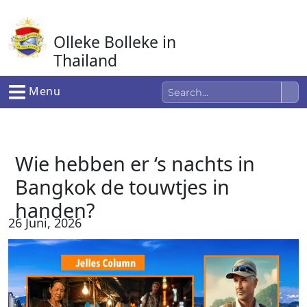
Ga
naar
Olleke Bolleke in
de
inhoud
Thailand
In Thailand
Menu
Wie hebben er ‘s nachts in
Bangkok de touwtjes in
handen?
26 Juni, 2026