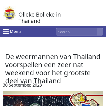
Ga
naar
Olleke Bolleke in
de
inhoud
Thailand
In Thailand
Menu
De weermannen van Thailand
voorspellen een zeer nat
weekend voor het grootste
deel van Thailand
30 September, 2023