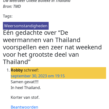
Uw weerbeer Olleke Bolleke in Thailand
Bron: TMD
Tags:
Weersomstandigheden
Eén gedachte over “De
weermannen van Thailand
voorspellen een zeer nat weekend
voor het grootste deel van
Thailand”
Robby
schreef:
september 30, 2023 om 19:15
Samen gevat!!!!
In heel Thailand.
Korter van stof.
Beantwoorden