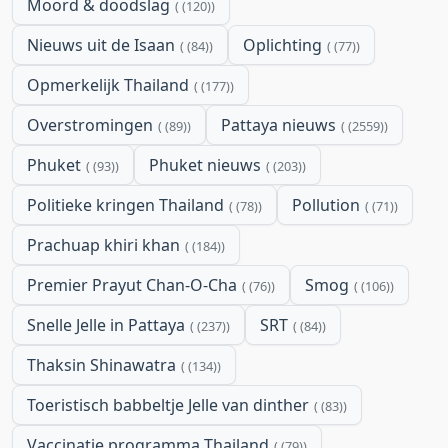
Moord & doodslag
(120)
Nieuws uit de Isaan
Oplichting
(84)
(77)
Opmerkelijk Thailand
(177)
Overstromingen
Pattaya nieuws
(89)
(2559)
Phuket
Phuket nieuws
(93)
(203)
Politieke kringen Thailand
Pollution
(78)
(71)
Prachuap khiri khan
(184)
Premier Prayut Chan-O-Cha
Smog
(76)
(106)
Snelle Jelle in Pattaya
SRT
(237)
(84)
Thaksin Shinawatra
(134)
Toeristisch babbeltje Jelle van dinther
(83)
Vaccinatie programma Thailand
(79)