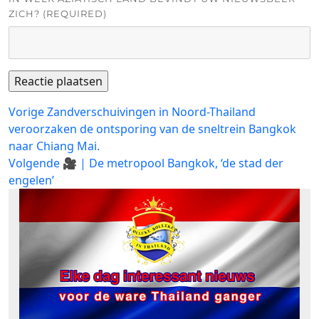
ZICH? (REQUIRED)
Bericht
Vorig
Vorige
Zandverschuivingen in Noord-Thailand
bericht:
veroorzaken de ontsporing van de sneltrein Bangkok
navigatie
naar Chiang Mai.
Volgend
Volgende
🎥 | De metropool Bangkok, ‘de stad der
bericht:
engelen’