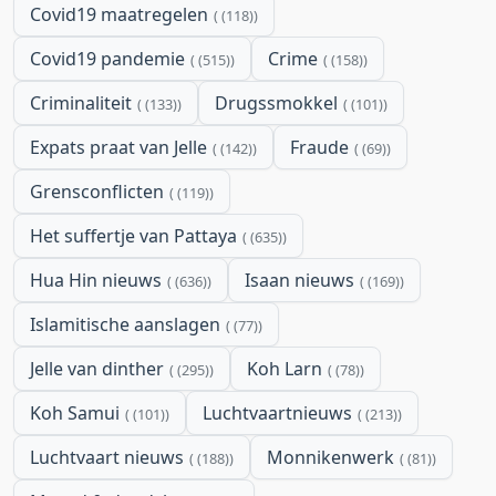
Covid19 maatregelen
(118)
Covid19 pandemie
Crime
(515)
(158)
Criminaliteit
Drugssmokkel
(133)
(101)
Expats praat van Jelle
Fraude
(142)
(69)
Grensconflicten
(119)
Het suffertje van Pattaya
(635)
Hua Hin nieuws
Isaan nieuws
(636)
(169)
Islamitische aanslagen
(77)
Jelle van dinther
Koh Larn
(295)
(78)
Koh Samui
Luchtvaartnieuws
(101)
(213)
Luchtvaart nieuws
Monnikenwerk
(188)
(81)