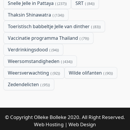
Snelle Jelle in Pattaya
SRT
(237)
(84)
Thaksin Shinawatra
(134)
Toeristisch babbeltje Jelle van dinther
(83)
Vaccinatie programma Thailand
(79)
Verdrinkingsdood
(94)
Weersomstandigheden
(434)
Weersverwachting
Wilde olifanten
(92)
(90)
Zedendelicten
(95)
© Copyright Olleke Bolleke 2020. All Right Reserved.
Web Hosting
|
Web Design