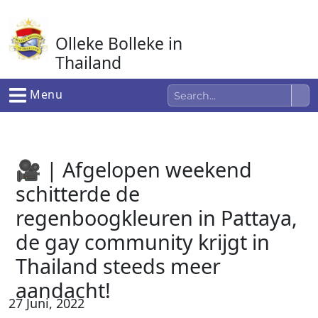
Ga
naar
Olleke Bolleke in
de
inhoud
Thailand
In Thailand
Menu
🎥 | Afgelopen weekend
schitterde de
regenboogkleuren in Pattaya,
de gay community krijgt in
Thailand steeds meer
aandacht!
27 Juni, 2022