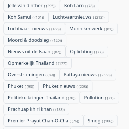
Jelle van dinther
Koh Larn
(295)
(78)
Koh Samui
Luchtvaartnieuws
(101)
(213)
Luchtvaart nieuws
Monnikenwerk
(188)
(81)
Moord & doodslag
(120)
Nieuws uit de Isaan
Oplichting
(82)
(77)
Opmerkelijk Thailand
(177)
Overstromingen
Pattaya nieuws
(89)
(2558)
Phuket
Phuket nieuws
(93)
(203)
Politieke kringen Thailand
Pollution
(78)
(71)
Prachuap khiri khan
(183)
Premier Prayut Chan-O-Cha
Smog
(76)
(106)