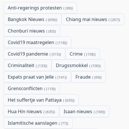
Anti-regerings protesten
(99)
Bangkok Nieuws
Chiang mai nieuws
(656)
(267)
Chonburi nieuws
(83)
Covid19 maatregelen
(118)
Covid19 pandemie
Crime
(515)
(158)
Criminaliteit
Drugssmokkel
(133)
(100)
Expats praat van Jelle
Fraude
(141)
(69)
Grensconflicten
(119)
Het suffertje van Pattaya
(635)
Hua Hin nieuws
Isaan nieuws
(635)
(169)
Islamitische aanslagen
(77)