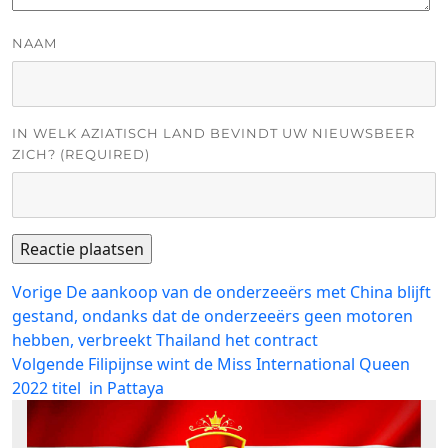
NAAM
IN WELK AZIATISCH LAND BEVINDT UW NIEUWSBEER
ZICH? (REQUIRED)
Bericht
Vorig
Vorige
De aankoop van de onderzeeërs met China blijft
bericht:
gestand, ondanks dat de onderzeeërs geen motoren
navigatie
hebben, verbreekt Thailand het contract
Volgend
Volgende
Filipijnse wint de Miss International Queen
bericht:
2022 titel in Pattaya