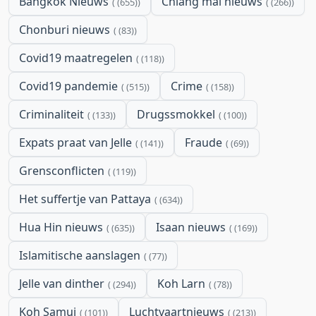
Bangkok Nieuws
Chiang mai nieuws
(655)
(266)
Chonburi nieuws
(83)
Covid19 maatregelen
(118)
Covid19 pandemie
Crime
(515)
(158)
Criminaliteit
Drugssmokkel
(133)
(100)
Expats praat van Jelle
Fraude
(141)
(69)
Grensconflicten
(119)
Het suffertje van Pattaya
(634)
Hua Hin nieuws
Isaan nieuws
(635)
(169)
Islamitische aanslagen
(77)
Jelle van dinther
Koh Larn
(294)
(78)
Koh Samui
Luchtvaartnieuws
(101)
(213)