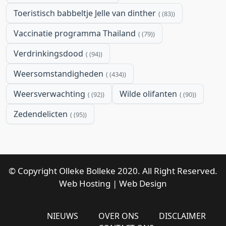
Toeristisch babbeltje Jelle van dinther
(83)
Vaccinatie programma Thailand
(79)
Verdrinkingsdood
(94)
Weersomstandigheden
(434)
Weersverwachting
Wilde olifanten
(92)
(90)
Zedendelicten
(95)
© Copyright Olleke Bolleke 2020. All Right Reserved.
Web Hosting
|
Web Design
NIEUWS
OVER ONS
DISCLAIMER