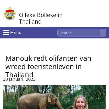
Ga
naar
Olleke Bolleke in
de
inhoud
Thailand
In Thailand
Menu
Manouk redt olifanten van
wreed toeristenleven in
Thailand
30 Januari, 2023