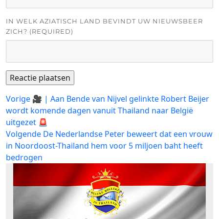
IN WELK AZIATISCH LAND BEVINDT UW NIEUWSBEER
ZICH? (REQUIRED)
Bericht
Vorig
Vorige
🎥 | Aan Bende van Nijvel gelinkte Robert Beijer
bericht:
wordt komende dagen vanuit Thailand naar België
navigatie
uitgezet 🚨
Volgend
Volgende
De Nederlandse Peter beweert dat een vrouw
bericht:
in Noordoost-Thailand hem voor 5 miljoen baht heeft
bedrogen