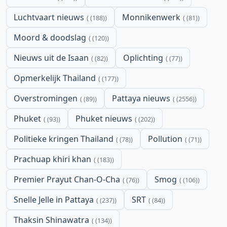
Luchtvaart nieuws
Monnikenwerk
(188)
(81)
Moord & doodslag
(120)
Nieuws uit de Isaan
Oplichting
(82)
(77)
Opmerkelijk Thailand
(177)
Overstromingen
Pattaya nieuws
(89)
(2556)
Phuket
Phuket nieuws
(93)
(202)
Politieke kringen Thailand
Pollution
(78)
(71)
Prachuap khiri khan
(183)
Premier Prayut Chan-O-Cha
Smog
(76)
(106)
Snelle Jelle in Pattaya
SRT
(237)
(84)
Thaksin Shinawatra
(134)