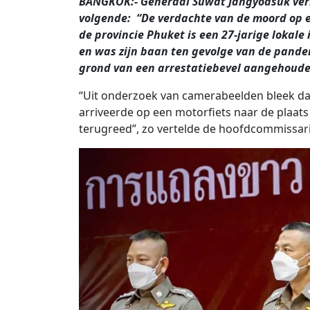
BANGKOK:- Generaal Suwat Jangyodsuk verk
volgende: “De verdachte van de moord op ee
de provincie Phuket is een 27-jarige lokale
en was zijn baan ten gevolge van de pande
grond van een arrestatiebevel aangehouden
“Uit onderzoek van camerabeelden bleek da
arriveerde op een motorfiets naar de plaats 
terugreed”, zo vertelde de hoofdcommissari