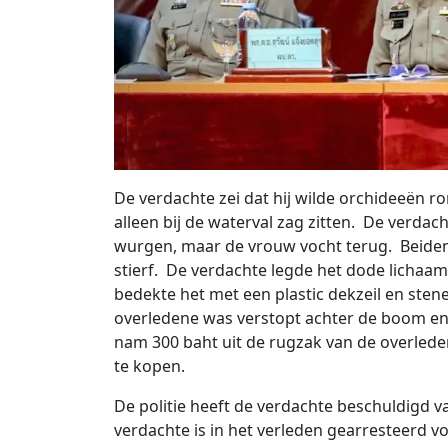
De verdachte zei dat hij wilde orchideeën r
alleen bij de waterval zag zitten. De verdac
wurgen, maar de vrouw vocht terug. Beiden v
stierf. De verdachte legde het dode lichaa
bedekte het met een plastic dekzeil en sten
overledene was verstopt achter de boom 
nam 300 baht uit de rugzak van de overled
te kopen.
De politie heeft de verdachte beschuldigd v
verdachte is in het verleden gearresteerd v