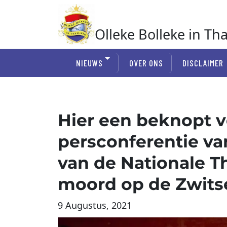
Ga
naar
de
Olleke Bolleke in Th
inhoud
In Thailand
NIEUWS
OVER ONS
DISCLAIMER
Hier een beknopt v
persconferentie v
van de Nationale Th
moord op de Zwitse
9 Augustus, 2021