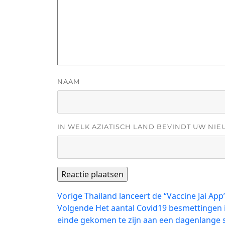
NAAM
IN WELK AZIATISCH LAND BEVINDT UW NIE
Bericht
Vorig
Vorige
Thailand lanceert de “Vaccine Jai A
bericht:
Volgend
Volgende
Het aantal Covid19 besmettingen i
navigatie
bericht:
einde gekomen te zijn aan een dagenlange s