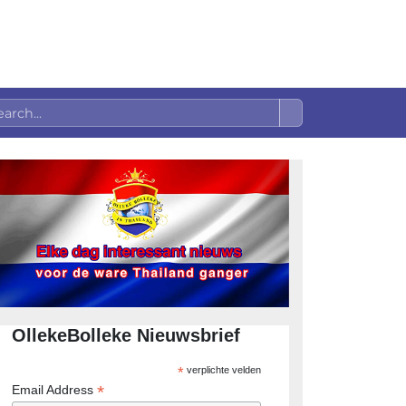
OllekeBolleke Nieuwsbrief
*
verplichte velden
*
Email Address