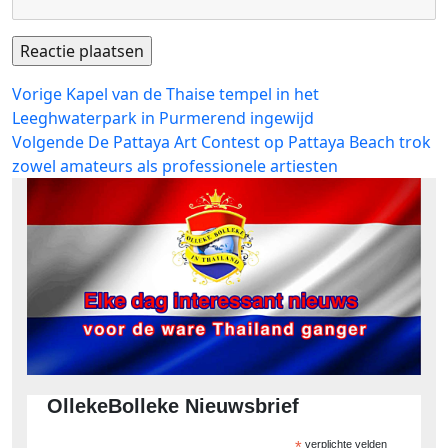
Bericht
Vorig
Vorige
Kapel van de Thaise tempel in het
bericht:
Leeghwaterpark in Purmerend ingewijd
navigatie
Volgend
Volgende
De Pattaya Art Contest op Pattaya Beach trok
bericht:
zowel amateurs als professionele artiesten
OllekeBolleke Nieuwsbrief
*
verplichte velden