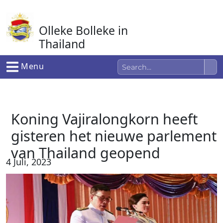
Ga
naar
Olleke Bolleke in
de
inhoud
Thailand
In Thailand
Menu
Koning Vajiralongkorn heeft
gisteren het nieuwe parlement
van Thailand geopend
4 Juli, 2023