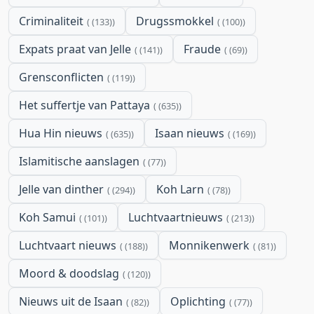
Criminaliteit
Drugssmokkel
(133)
(100)
Expats praat van Jelle
Fraude
(141)
(69)
Grensconflicten
(119)
Het suffertje van Pattaya
(635)
Hua Hin nieuws
Isaan nieuws
(635)
(169)
Islamitische aanslagen
(77)
Jelle van dinther
Koh Larn
(294)
(78)
Koh Samui
Luchtvaartnieuws
(101)
(213)
Luchtvaart nieuws
Monnikenwerk
(188)
(81)
Moord & doodslag
(120)
Nieuws uit de Isaan
Oplichting
(82)
(77)