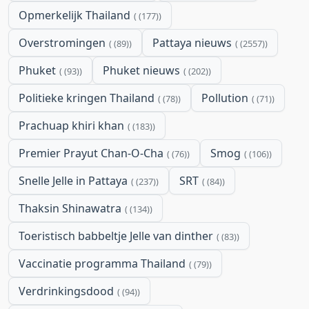
Opmerkelijk Thailand
(177)
Overstromingen
Pattaya nieuws
(89)
(2557)
Phuket
Phuket nieuws
(93)
(202)
Politieke kringen Thailand
Pollution
(78)
(71)
Prachuap khiri khan
(183)
Premier Prayut Chan-O-Cha
Smog
(76)
(106)
Snelle Jelle in Pattaya
SRT
(237)
(84)
Thaksin Shinawatra
(134)
Toeristisch babbeltje Jelle van dinther
(83)
Vaccinatie programma Thailand
(79)
Verdrinkingsdood
(94)