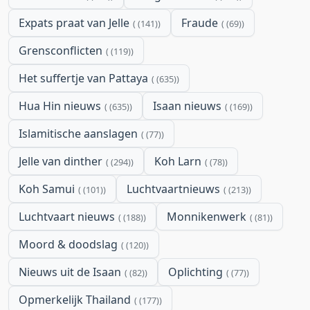
Expats praat van Jelle
Fraude
(141)
(69)
Grensconflicten
(119)
Het suffertje van Pattaya
(635)
Hua Hin nieuws
Isaan nieuws
(635)
(169)
Islamitische aanslagen
(77)
Jelle van dinther
Koh Larn
(294)
(78)
Koh Samui
Luchtvaartnieuws
(101)
(213)
Luchtvaart nieuws
Monnikenwerk
(188)
(81)
Moord & doodslag
(120)
Nieuws uit de Isaan
Oplichting
(82)
(77)
Opmerkelijk Thailand
(177)