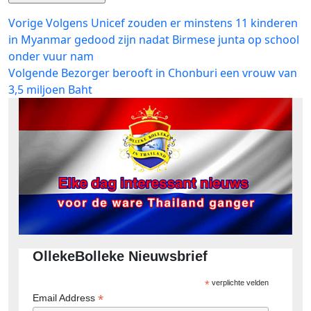
Bericht
Vorig
Vorige
Volgens Unicef zouden er minstens 11 kinderen
bericht:
in Myanmar gedood zijn nadat Birmese junta op school
navigatie
onder vuur nam
Volgend
Volgende
Bezorger berooft in Chonburi een vrouw van
bericht:
3,5 miljoen Baht
OllekeBolleke Nieuwsbrief
*
verplichte velden
*
Email Address