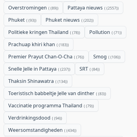
Overstromingen
Pattaya nieuws
(89)
(2557)
Phuket
Phuket nieuws
(93)
(202)
Politieke kringen Thailand
Pollution
(78)
(71)
Prachuap khiri khan
(183)
Premier Prayut Chan-O-Cha
Smog
(76)
(106)
Snelle Jelle in Pattaya
SRT
(237)
(84)
Thaksin Shinawatra
(134)
Toeristisch babbeltje Jelle van dinther
(83)
Vaccinatie programma Thailand
(79)
Verdrinkingsdood
(94)
Weersomstandigheden
(434)