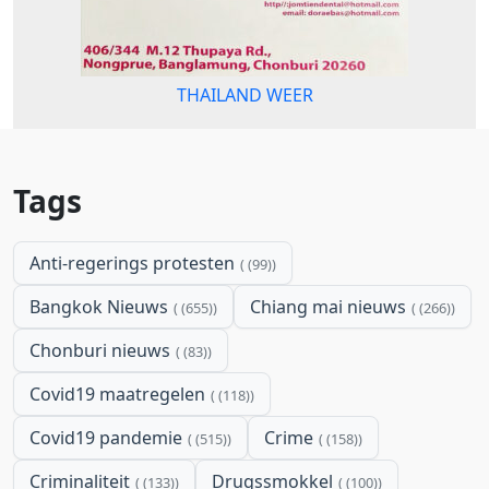
THAILAND WEER
Tags
Anti-regerings protesten
(99)
Bangkok Nieuws
Chiang mai nieuws
(655)
(266)
Chonburi nieuws
(83)
Covid19 maatregelen
(118)
Covid19 pandemie
Crime
(515)
(158)
Criminaliteit
Drugssmokkel
(133)
(100)