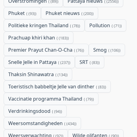
Overstromingen
Pattaya nieuws
(89)
(2556)
Phuket
Phuket nieuws
(93)
(200)
Politieke kringen Thailand
Pollution
(78)
(71)
Prachuap khiri khan
(183)
Premier Prayut Chan-O-Cha
Smog
(76)
(106)
Snelle Jelle in Pattaya
SRT
(237)
(83)
Thaksin Shinawatra
(134)
Toeristisch babbeltje Jelle van dinther
(83)
Vaccinatie programma Thailand
(79)
Verdrinkingsdood
(94)
Weersomstandigheden
(434)
Weersverwachting
Wilde olifanten
(92)
(90)