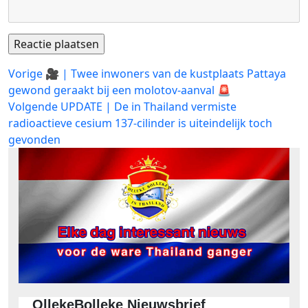
Bericht
Vorig
Vorige
🎥 | Twee inwoners van de kustplaats Pattaya
bericht:
gewond geraakt bij een molotov-aanval 🚨
navigatie
Volgend
Volgende
UPDATE | De in Thailand vermiste
bericht:
radioactieve cesium 137-cilinder is uiteindelijk toch
gevonden
OllekeBolleke Nieuwsbrief