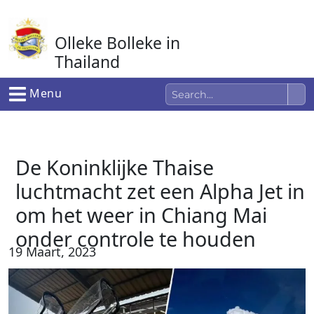
Ga
naar
Olleke Bolleke in
de
inhoud
Thailand
In Thailand
Menu
De Koninklijke Thaise
luchtmacht zet een Alpha Jet in
om het weer in Chiang Mai
onder controle te houden
19 Maart, 2023