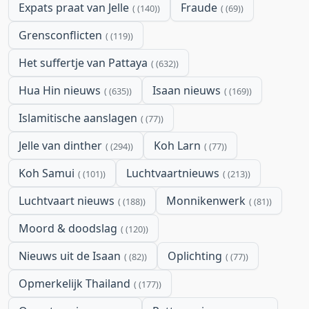
Expats praat van Jelle
Fraude
(140)
(69)
Grensconflicten
(119)
Het suffertje van Pattaya
(632)
Hua Hin nieuws
Isaan nieuws
(635)
(169)
Islamitische aanslagen
(77)
Jelle van dinther
Koh Larn
(294)
(77)
Koh Samui
Luchtvaartnieuws
(101)
(213)
Luchtvaart nieuws
Monnikenwerk
(188)
(81)
Moord & doodslag
(120)
Nieuws uit de Isaan
Oplichting
(82)
(77)
Opmerkelijk Thailand
(177)