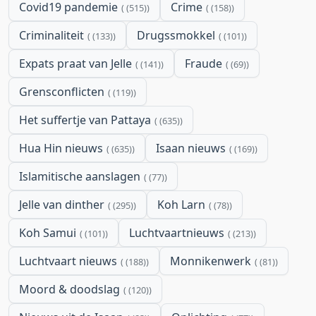
Covid19 pandemie
Crime
(515)
(158)
Criminaliteit
Drugssmokkel
(133)
(101)
Expats praat van Jelle
Fraude
(141)
(69)
Grensconflicten
(119)
Het suffertje van Pattaya
(635)
Hua Hin nieuws
Isaan nieuws
(635)
(169)
Islamitische aanslagen
(77)
Jelle van dinther
Koh Larn
(295)
(78)
Koh Samui
Luchtvaartnieuws
(101)
(213)
Luchtvaart nieuws
Monnikenwerk
(188)
(81)
Moord & doodslag
(120)