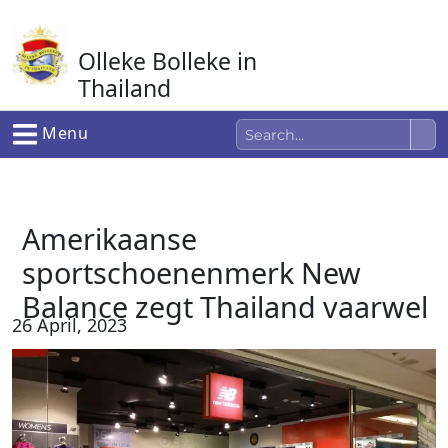
Ga
naar
Olleke Bolleke in
de
inhoud
Thailand
In Thailand
Menu
Amerikaanse
sportschoenenmerk New
Balance zegt Thailand vaarwel
26 April, 2023