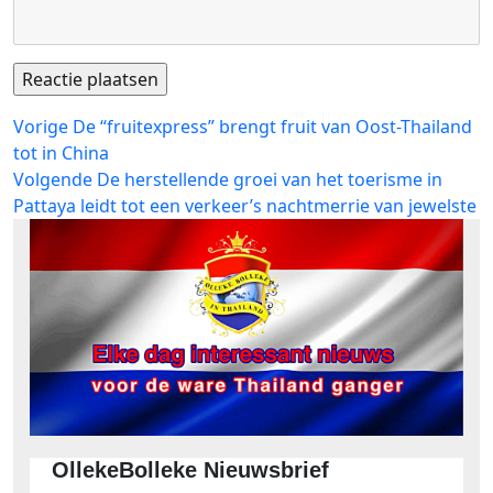
Bericht
Vorig
Vorige
De “fruitexpress” brengt fruit van Oost-Thailand
bericht:
tot in China
navigatie
Volgend
Volgende
De herstellende groei van het toerisme in
bericht:
Pattaya leidt tot een verkeer’s nachtmerrie van jewelste
OllekeBolleke Nieuwsbrief