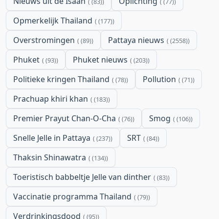
Nieuws uit de Isaan
Oplichting
(83)
(77)
Opmerkelijk Thailand
(177)
Overstromingen
Pattaya nieuws
(89)
(2558)
Phuket
Phuket nieuws
(93)
(203)
Politieke kringen Thailand
Pollution
(78)
(71)
Prachuap khiri khan
(183)
Premier Prayut Chan-O-Cha
Smog
(76)
(106)
Snelle Jelle in Pattaya
SRT
(237)
(84)
Thaksin Shinawatra
(134)
Toeristisch babbeltje Jelle van dinther
(83)
Vaccinatie programma Thailand
(79)
Verdrinkingsdood
(95)