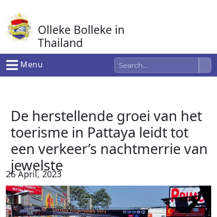
Ga
naar
Olleke Bolleke in
de
inhoud
Thailand
In Thailand
Menu
De herstellende groei van het
toerisme in Pattaya leidt tot
een verkeer’s nachtmerrie van
jewelste
26 April, 2023