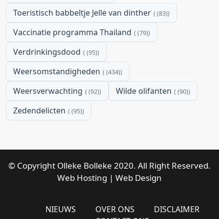
Toeristisch babbeltje Jelle van dinther
(83)
Vaccinatie programma Thailand
(79)
Verdrinkingsdood
(95)
Weersomstandigheden
(434)
Weersverwachting
Wilde olifanten
(92)
(90)
Zedendelicten
(95)
© Copyright Olleke Bolleke 2020. All Right Reserved.
Web Hosting
|
Web Design
NIEUWS
OVER ONS
DISCLAIMER