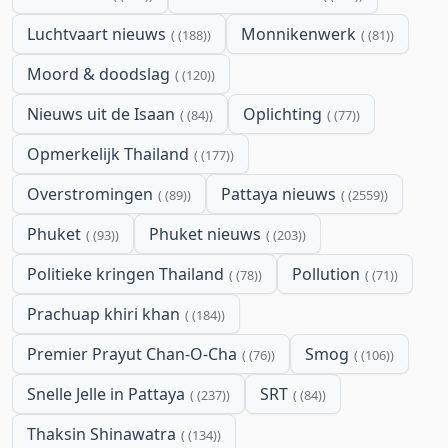
Luchtvaart nieuws
Monnikenwerk
(188)
(81)
Moord & doodslag
(120)
Nieuws uit de Isaan
Oplichting
(84)
(77)
Opmerkelijk Thailand
(177)
Overstromingen
Pattaya nieuws
(89)
(2559)
Phuket
Phuket nieuws
(93)
(203)
Politieke kringen Thailand
Pollution
(78)
(71)
Prachuap khiri khan
(184)
Premier Prayut Chan-O-Cha
Smog
(76)
(106)
Snelle Jelle in Pattaya
SRT
(237)
(84)
Thaksin Shinawatra
(134)