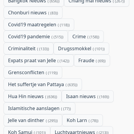
Bangkok Nieuws
Chiang mai nieuws
(656)
(267)
Chonburi nieuws
(83)
Covid19 maatregelen
(118)
Covid19 pandemie
Crime
(515)
(158)
Criminaliteit
Drugssmokkel
(133)
(101)
Expats praat van Jelle
Fraude
(142)
(69)
Grensconflicten
(119)
Het suffertje van Pattaya
(635)
Hua Hin nieuws
Isaan nieuws
(636)
(169)
Islamitische aanslagen
(77)
Jelle van dinther
Koh Larn
(295)
(78)
Koh Samui
Luchtvaartnieuws
(101)
(213)