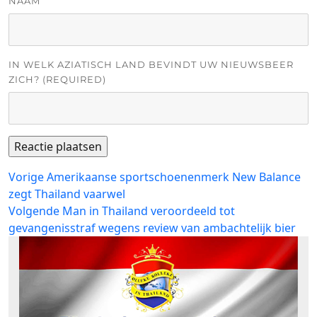
NAAM
IN WELK AZIATISCH LAND BEVINDT UW NIEUWSBEER
ZICH? (REQUIRED)
Bericht
Vorig
Vorige
Amerikaanse sportschoenenmerk New Balance
bericht:
zegt Thailand vaarwel
navigatie
Volgend
Volgende
Man in Thailand veroordeeld tot
bericht:
gevangenisstraf wegens review van ambachtelijk bier