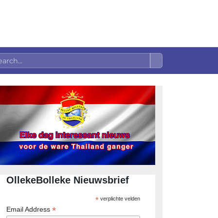
OllekeBolleke Nieuwsbrief
*
verplichte velden
*
Email Address