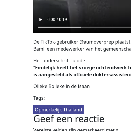
De TikTok-gebruiker @aumoverprep plaatste
Bami, een medewerker van het gemeenschap
Het onderschrift luidde…
“
Eindelijk heeft het vroege ochtendwerk 
is aangesteld als officiële doktersassist
Olleke Bolleke in de Isaan
Tags:
Opmerkelijk Thailand
Geef een reactie
Vereiste velden zijn gemarkeerd met
*