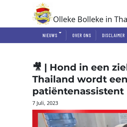
Ga
naar
de
Olleke Bolleke in Th
inhoud
In Thailand
NIEUWS
OVER ONS
DISCLAIMER
🎥 | Hond in een zi
Thailand wordt een
patiëntenassistent
7 Juli, 2023