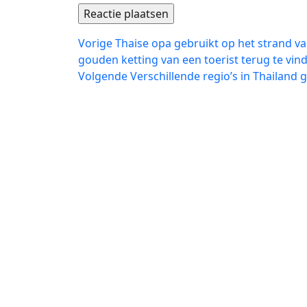
Bericht
Vorig
Vorige
Thaise opa gebruikt op het strand va
bericht:
gouden ketting van een toerist terug te vin
navigatie
Volgend
Volgende
Verschillende regio’s in Thaila
bericht: