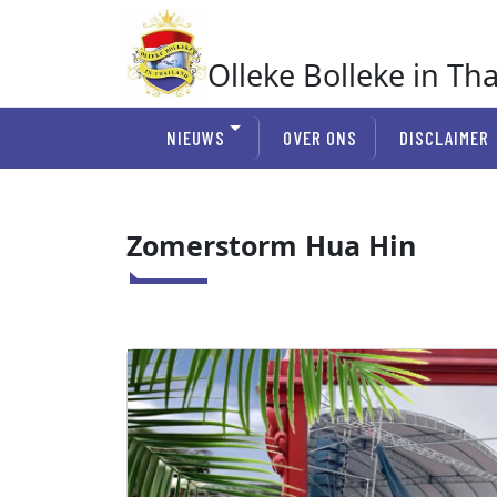
Ga
naar
de
Olleke Bolleke in Th
inhoud
In Thailand
NIEUWS
OVER ONS
DISCLAIMER
Zomerstorm Hua Hin