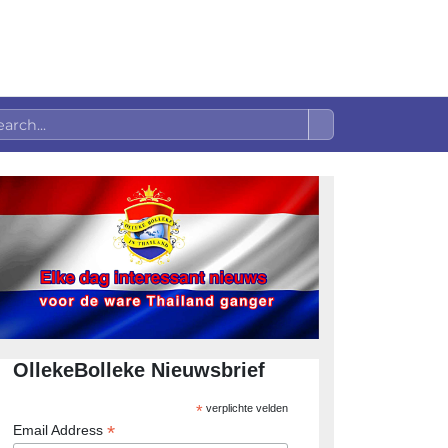
OllekeBolleke Nieuwsbrief
*
verplichte velden
*
Email Address