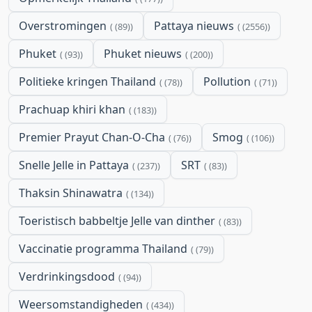
Overstromingen
Pattaya nieuws
(89)
(2556)
Phuket
Phuket nieuws
(93)
(200)
Politieke kringen Thailand
Pollution
(78)
(71)
Prachuap khiri khan
(183)
Premier Prayut Chan-O-Cha
Smog
(76)
(106)
Snelle Jelle in Pattaya
SRT
(237)
(83)
Thaksin Shinawatra
(134)
Toeristisch babbeltje Jelle van dinther
(83)
Vaccinatie programma Thailand
(79)
Verdrinkingsdood
(94)
Weersomstandigheden
(434)