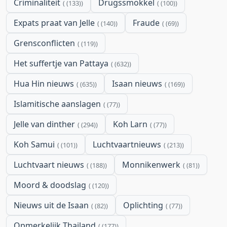
Criminaliteit
Drugssmokkel
(133)
(100)
Expats praat van Jelle
Fraude
(140)
(69)
Grensconflicten
(119)
Het suffertje van Pattaya
(632)
Hua Hin nieuws
Isaan nieuws
(635)
(169)
Islamitische aanslagen
(77)
Jelle van dinther
Koh Larn
(294)
(77)
Koh Samui
Luchtvaartnieuws
(101)
(213)
Luchtvaart nieuws
Monnikenwerk
(188)
(81)
Moord & doodslag
(120)
Nieuws uit de Isaan
Oplichting
(82)
(77)
Opmerkelijk Thailand
(177)