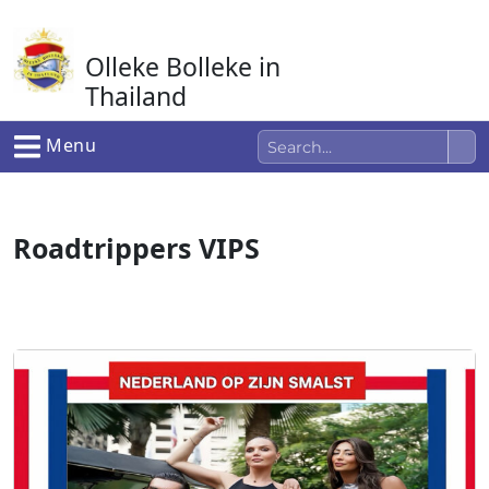
Ga
naar
Olleke Bolleke in
de
inhoud
Thailand
In Thailand
Menu
Roadtrippers VIPS