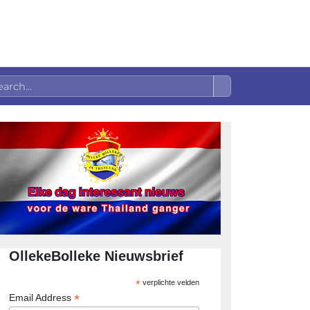
OllekeBolleke Nieuwsbrief
*
verplichte velden
*
Email Address