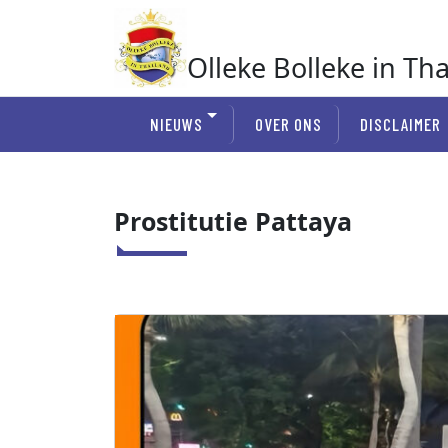
Ga
naar
de
Olleke Bolleke in Th
inhoud
In Thailand
NIEUWS
OVER ONS
DISCLAIMER
Prostitutie Pattaya