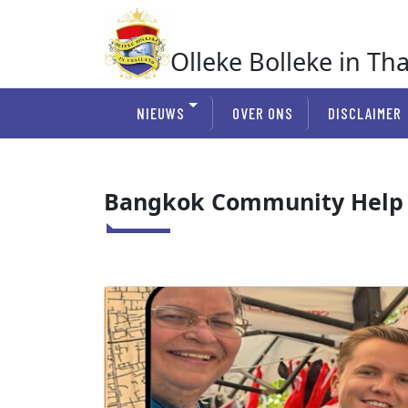
Ga
naar
de
Olleke Bolleke in Th
inhoud
In Thailand
NIEUWS
OVER ONS
DISCLAIMER
Bangkok Community Help 