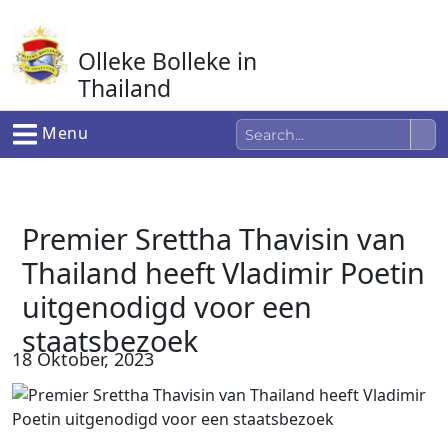
Ga
naar
Olleke Bolleke in
de
inhoud
Thailand
In Thailand
Menu
Premier Srettha Thavisin van
Thailand heeft Vladimir Poetin
uitgenodigd voor een
staatsbezoek
18 Oktober, 2023