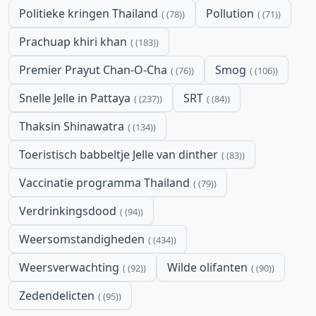
Politieke kringen Thailand
Pollution
(78)
(71)
Prachuap khiri khan
(183)
Premier Prayut Chan-O-Cha
Smog
(76)
(106)
Snelle Jelle in Pattaya
SRT
(237)
(84)
Thaksin Shinawatra
(134)
Toeristisch babbeltje Jelle van dinther
(83)
Vaccinatie programma Thailand
(79)
Verdrinkingsdood
(94)
Weersomstandigheden
(434)
Weersverwachting
Wilde olifanten
(92)
(90)
Zedendelicten
(95)