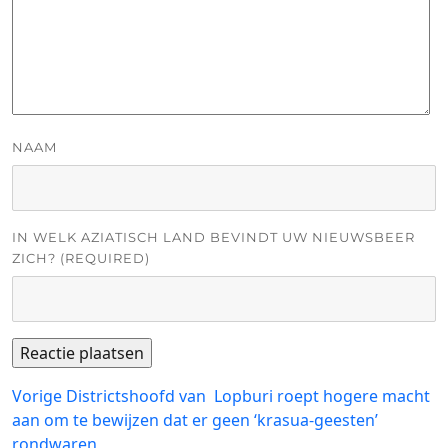
NAAM
IN WELK AZIATISCH LAND BEVINDT UW NIEUWSBEER
ZICH? (REQUIRED)
Bericht
Vorig
Vorige
Districtshoofd van Lopburi roept hogere macht
bericht:
aan om te bewijzen dat er geen ‘krasua-geesten’
navigatie
rondwaren