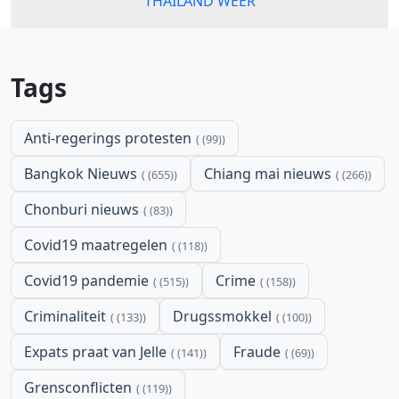
THAILAND WEER
Tags
Anti-regerings protesten
(99)
Bangkok Nieuws
Chiang mai nieuws
(655)
(266)
Chonburi nieuws
(83)
Covid19 maatregelen
(118)
Covid19 pandemie
Crime
(515)
(158)
Criminaliteit
Drugssmokkel
(133)
(100)
Expats praat van Jelle
Fraude
(141)
(69)
Grensconflicten
(119)