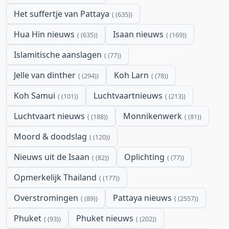
Het suffertje van Pattaya
(635)
Hua Hin nieuws
Isaan nieuws
(635)
(169)
Islamitische aanslagen
(77)
Jelle van dinther
Koh Larn
(294)
(78)
Koh Samui
Luchtvaartnieuws
(101)
(213)
Luchtvaart nieuws
Monnikenwerk
(188)
(81)
Moord & doodslag
(120)
Nieuws uit de Isaan
Oplichting
(82)
(77)
Opmerkelijk Thailand
(177)
Overstromingen
Pattaya nieuws
(89)
(2557)
Phuket
Phuket nieuws
(93)
(202)