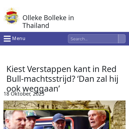
Ga
naar
Olleke Bolleke in
de
inhoud
Thailand
In Thailand
Menu
Kiest Verstappen kant in Red
Bull-machtsstrijd? ‘Dan zal hij
ook weggaan’
18 Oktober, 2023