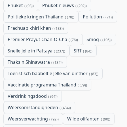
Phuket
Phuket nieuws
(93)
(202)
Politieke kringen Thailand
Pollution
(78)
(71)
Prachuap khiri khan
(183)
Premier Prayut Chan-O-Cha
Smog
(76)
(106)
Snelle Jelle in Pattaya
SRT
(237)
(84)
Thaksin Shinawatra
(134)
Toeristisch babbeltje Jelle van dinther
(83)
Vaccinatie programma Thailand
(79)
Verdrinkingsdood
(94)
Weersomstandigheden
(434)
Weersverwachting
Wilde olifanten
(92)
(90)