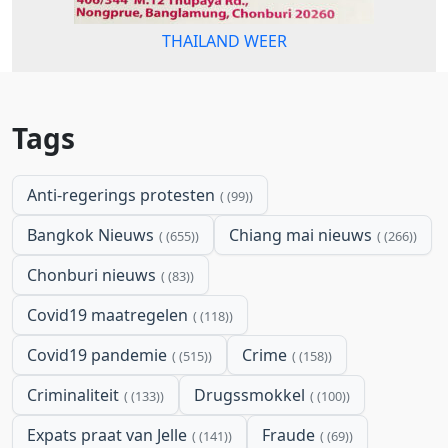
THAILAND WEER
Tags
Anti-regerings protesten
(99)
Bangkok Nieuws
Chiang mai nieuws
(655)
(266)
Chonburi nieuws
(83)
Covid19 maatregelen
(118)
Covid19 pandemie
Crime
(515)
(158)
Criminaliteit
Drugssmokkel
(133)
(100)
Expats praat van Jelle
Fraude
(141)
(69)