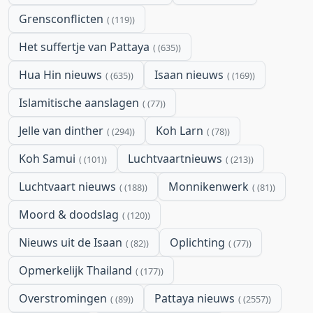
Grensconflicten
(119)
Het suffertje van Pattaya
(635)
Hua Hin nieuws
Isaan nieuws
(635)
(169)
Islamitische aanslagen
(77)
Jelle van dinther
Koh Larn
(294)
(78)
Koh Samui
Luchtvaartnieuws
(101)
(213)
Luchtvaart nieuws
Monnikenwerk
(188)
(81)
Moord & doodslag
(120)
Nieuws uit de Isaan
Oplichting
(82)
(77)
Opmerkelijk Thailand
(177)
Overstromingen
Pattaya nieuws
(89)
(2557)