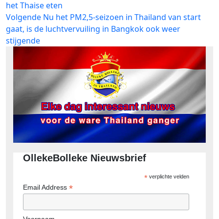
bericht:
het Thaise eten
navigatie
Volgend
Volgende
Nu het PM2,5-seizoen in Thailand van start
bericht:
gaat, is de luchtvervuiling in Bangkok ook weer
stijgende
OllekeBolleke Nieuwsbrief
*
verplichte velden
*
Email Address