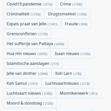
Covid19 pandemie
Crime
(515)
(158)
Criminaliteit
Drugssmokkel
(133)
(100)
Expats praat van Jelle
Fraude
(141)
(69)
Grensconflicten
(119)
Het suffertje van Pattaya
(634)
Hua Hin nieuws
Isaan nieuws
(635)
(169)
Islamitische aanslagen
(77)
Jelle van dinther
Koh Larn
(294)
(78)
Koh Samui
Luchtvaartnieuws
(101)
(213)
Luchtvaart nieuws
Monnikenwerk
(188)
(81)
Moord & doodslag
(120)