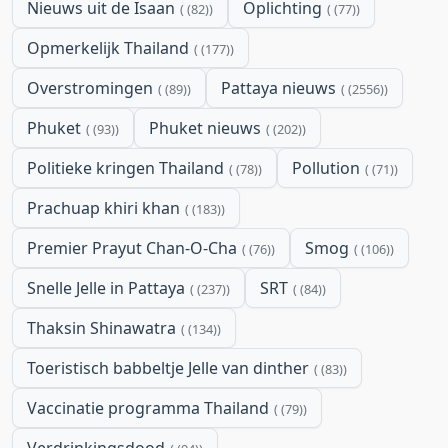
Nieuws uit de Isaan
Oplichting
(82)
(77)
Opmerkelijk Thailand
(177)
Overstromingen
Pattaya nieuws
(89)
(2556)
Phuket
Phuket nieuws
(93)
(202)
Politieke kringen Thailand
Pollution
(78)
(71)
Prachuap khiri khan
(183)
Premier Prayut Chan-O-Cha
Smog
(76)
(106)
Snelle Jelle in Pattaya
SRT
(237)
(84)
Thaksin Shinawatra
(134)
Toeristisch babbeltje Jelle van dinther
(83)
Vaccinatie programma Thailand
(79)