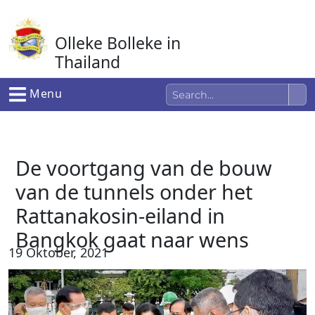
Ga
naar
Olleke Bolleke in
de
inhoud
Thailand
In Thailand
Menu
De voortgang van de bouw
van de tunnels onder het
Rattanakosin-eiland in
Bangkok gaat naar wens
19 Oktober, 2021