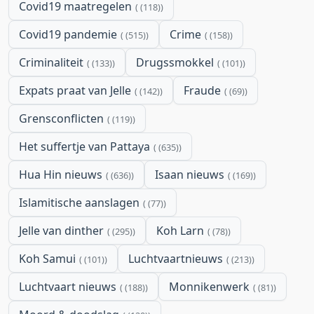
Covid19 maatregelen
(118)
Covid19 pandemie
Crime
(515)
(158)
Criminaliteit
Drugssmokkel
(133)
(101)
Expats praat van Jelle
Fraude
(142)
(69)
Grensconflicten
(119)
Het suffertje van Pattaya
(635)
Hua Hin nieuws
Isaan nieuws
(636)
(169)
Islamitische aanslagen
(77)
Jelle van dinther
Koh Larn
(295)
(78)
Koh Samui
Luchtvaartnieuws
(101)
(213)
Luchtvaart nieuws
Monnikenwerk
(188)
(81)