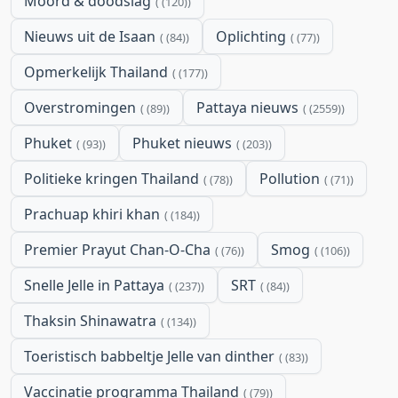
Moord & doodslag
(120)
Nieuws uit de Isaan
Oplichting
(84)
(77)
Opmerkelijk Thailand
(177)
Overstromingen
Pattaya nieuws
(89)
(2559)
Phuket
Phuket nieuws
(93)
(203)
Politieke kringen Thailand
Pollution
(78)
(71)
Prachuap khiri khan
(184)
Premier Prayut Chan-O-Cha
Smog
(76)
(106)
Snelle Jelle in Pattaya
SRT
(237)
(84)
Thaksin Shinawatra
(134)
Toeristisch babbeltje Jelle van dinther
(83)
Vaccinatie programma Thailand
(79)