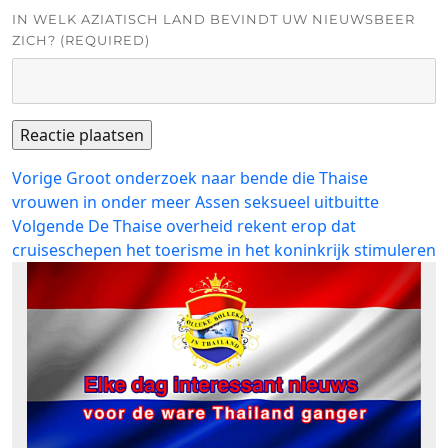
IN WELK AZIATISCH LAND BEVINDT UW NIEUWSBEER
ZICH? (REQUIRED)
Bericht
Vorig
Vorige
Groot onderzoek naar bende die Thaise
bericht:
vrouwen in onder meer Assen seksueel uitbuitte
navigatie
Volgend
Volgende
De Thaise overheid rekent erop dat
bericht:
cruiseschepen het toerisme in het koninkrijk stimuleren