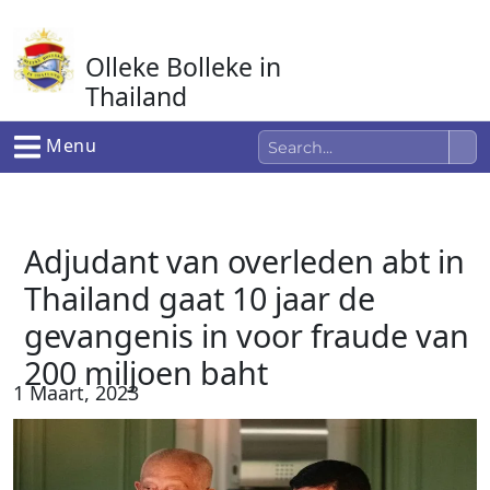
Ga
naar
Olleke Bolleke in
de
inhoud
Thailand
In Thailand
Menu
Adjudant van overleden abt in
Thailand gaat 10 jaar de
gevangenis in voor fraude van
200 miljoen baht
1 Maart, 2023