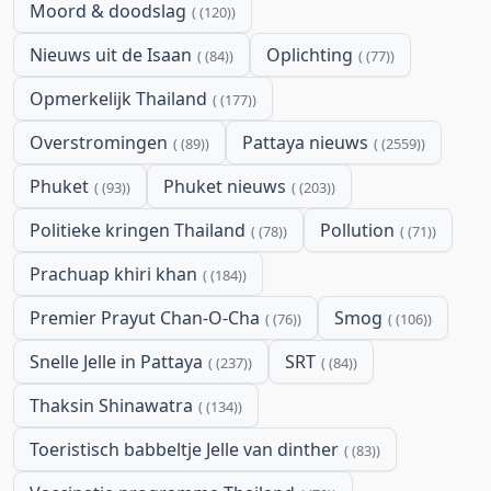
Moord & doodslag
(120)
Nieuws uit de Isaan
Oplichting
(84)
(77)
Opmerkelijk Thailand
(177)
Overstromingen
Pattaya nieuws
(89)
(2559)
Phuket
Phuket nieuws
(93)
(203)
Politieke kringen Thailand
Pollution
(78)
(71)
Prachuap khiri khan
(184)
Premier Prayut Chan-O-Cha
Smog
(76)
(106)
Snelle Jelle in Pattaya
SRT
(237)
(84)
Thaksin Shinawatra
(134)
Toeristisch babbeltje Jelle van dinther
(83)