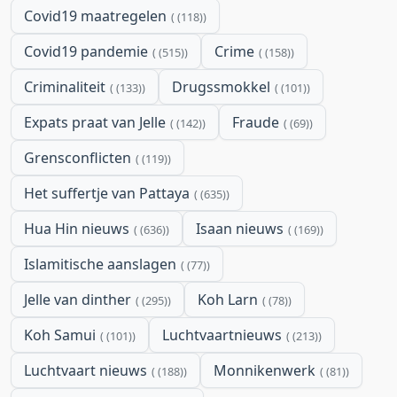
Covid19 maatregelen
(118)
Covid19 pandemie
Crime
(515)
(158)
Criminaliteit
Drugssmokkel
(133)
(101)
Expats praat van Jelle
Fraude
(142)
(69)
Grensconflicten
(119)
Het suffertje van Pattaya
(635)
Hua Hin nieuws
Isaan nieuws
(636)
(169)
Islamitische aanslagen
(77)
Jelle van dinther
Koh Larn
(295)
(78)
Koh Samui
Luchtvaartnieuws
(101)
(213)
Luchtvaart nieuws
Monnikenwerk
(188)
(81)