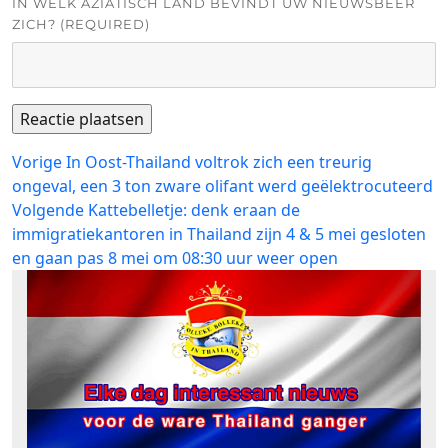
IN WELK AZIATISCH LAND BEVINDT UW NIEUWSBEER
ZICH? (REQUIRED)
Bericht
Vorig
Vorige
In Oost-Thailand voltrok zich een treurig
bericht:
ongeval, een 3 ton zware olifant werd geëlektrocuteerd
navigatie
Volgend
Volgende
Kattebelletje: denk eraan de
bericht:
immigratiekantoren in Thailand zijn 4 & 5 mei gesloten
en gaan pas 8 mei om 08:30 uur weer open