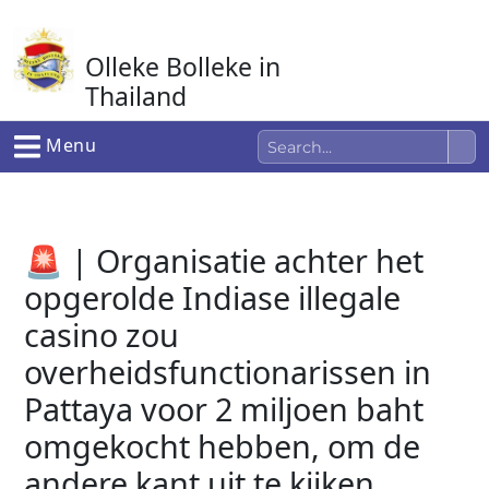
Ga
naar
Olleke Bolleke in
de
inhoud
Thailand
In Thailand
Menu
🚨 | Organisatie achter het
opgerolde Indiase illegale
casino zou
overheidsfunctionarissen in
Pattaya voor 2 miljoen baht
omgekocht hebben, om de
andere kant uit te kijken