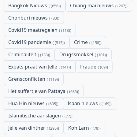
Bangkok Nieuws
Chiang mai nieuws
(656)
(267)
Chonburi nieuws
(83)
Covid19 maatregelen
(118)
Covid19 pandemie
Crime
(515)
(158)
Criminaliteit
Drugssmokkel
(133)
(101)
Expats praat van Jelle
Fraude
(141)
(69)
Grensconflicten
(119)
Het suffertje van Pattaya
(635)
Hua Hin nieuws
Isaan nieuws
(635)
(169)
Islamitische aanslagen
(77)
Jelle van dinther
Koh Larn
(295)
(78)