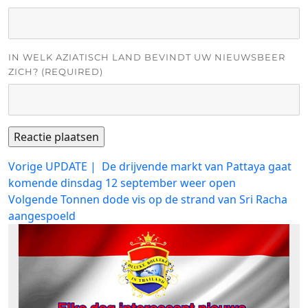
IN WELK AZIATISCH LAND BEVINDT UW NIEUWSBEER
ZICH? (REQUIRED)
Bericht
Vorig
Vorige
UPDATE | De drijvende markt van Pattaya gaat
bericht:
komende dinsdag 12 september weer open
navigatie
Volgend
Volgende
Tonnen dode vis op de strand van Sri Racha
bericht:
aangespoeld