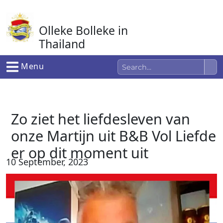
Ga
naar
Olleke Bolleke in
de
inhoud
Thailand
In Thailand
Menu
Zo ziet het liefdesleven van
onze Martijn uit B&B Vol Liefde
er op dit moment uit
10 September, 2023