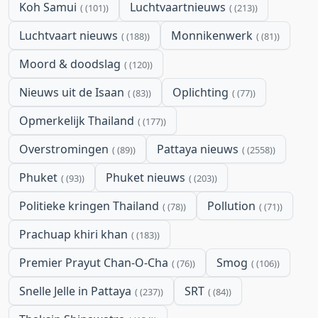
Koh Samui
Luchtvaartnieuws
(101)
(213)
Luchtvaart nieuws
Monnikenwerk
(188)
(81)
Moord & doodslag
(120)
Nieuws uit de Isaan
Oplichting
(83)
(77)
Opmerkelijk Thailand
(177)
Overstromingen
Pattaya nieuws
(89)
(2558)
Phuket
Phuket nieuws
(93)
(203)
Politieke kringen Thailand
Pollution
(78)
(71)
Prachuap khiri khan
(183)
Premier Prayut Chan-O-Cha
Smog
(76)
(106)
Snelle Jelle in Pattaya
SRT
(237)
(84)