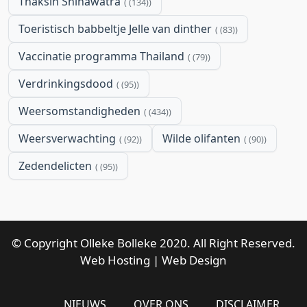
Thaksin Shinawatra
(134)
Toeristisch babbeltje Jelle van dinther
(83)
Vaccinatie programma Thailand
(79)
Verdrinkingsdood
(95)
Weersomstandigheden
(434)
Weersverwachting
Wilde olifanten
(92)
(90)
Zedendelicten
(95)
© Copyright Olleke Bolleke 2020. All Right Reserved.
Web Hosting
|
Web Design
NIEUWS
OVER ONS
DISCLAIMER