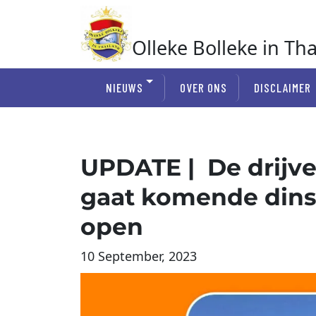
Ga
naar
de
Olleke Bolleke in Th
inhoud
In Thailand
NIEUWS
OVER ONS
DISCLAIMER
UPDATE | De drijv
gaat komende dins
open
10 September, 2023