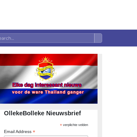
OllekeBolleke Nieuwsbrief
*
verplichte velden
*
Email Address