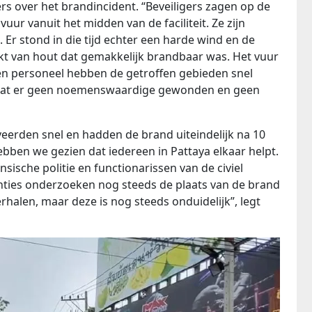
s over het brandincident. “Beveiligers zagen op de
ur vanuit het midden van de faciliteit. Ze zijn
 Er stond in die tijd echter een harde wind en de
t van hout dat gemakkelijk brandbaar was. Het vuur
en personeel hebben de getroffen gebieden snel
s dat er geen noemenswaardige gewonden en geen
veerden snel en hadden de brand uiteindelijk na 10
ebben we gezien dat iedereen in Pattaya elkaar helpt.
nsische politie en functionarissen van de civiel
nties onderzoeken nog steeds de plaats van de brand
halen, maar deze is nog steeds onduidelijk”, legt