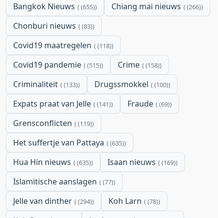
Bangkok Nieuws
Chiang mai nieuws
(655)
(266)
Chonburi nieuws
(83)
Covid19 maatregelen
(118)
Covid19 pandemie
Crime
(515)
(158)
Criminaliteit
Drugssmokkel
(133)
(100)
Expats praat van Jelle
Fraude
(141)
(69)
Grensconflicten
(119)
Het suffertje van Pattaya
(635)
Hua Hin nieuws
Isaan nieuws
(635)
(169)
Islamitische aanslagen
(77)
Jelle van dinther
Koh Larn
(294)
(78)