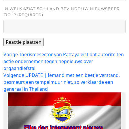
IN WELK AZIATISCH LAND BEVINDT UW NIEUWSBEER
ZICH? (REQUIRED)
Bericht
Vorig
Vorige
Toerismesector van Pattaya eist dat autoriteiten
bericht:
actie ondernemen tegen nepnieuws over
navigatie
orgaandiefstal
Volgend
Volgende
UPDATE | Iemand met een beetje verstand,
bericht:
besmeurt een tempelmuur niet, zo verklaarde een
generaal in Thailand