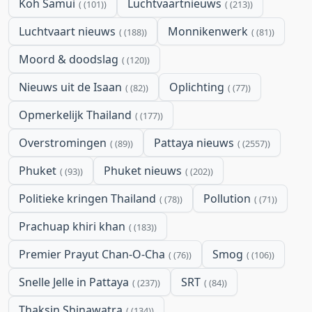
Koh Samui
Luchtvaartnieuws
(101)
(213)
Luchtvaart nieuws
Monnikenwerk
(188)
(81)
Moord & doodslag
(120)
Nieuws uit de Isaan
Oplichting
(82)
(77)
Opmerkelijk Thailand
(177)
Overstromingen
Pattaya nieuws
(89)
(2557)
Phuket
Phuket nieuws
(93)
(202)
Politieke kringen Thailand
Pollution
(78)
(71)
Prachuap khiri khan
(183)
Premier Prayut Chan-O-Cha
Smog
(76)
(106)
Snelle Jelle in Pattaya
SRT
(237)
(84)
Thaksin Shinawatra
(134)