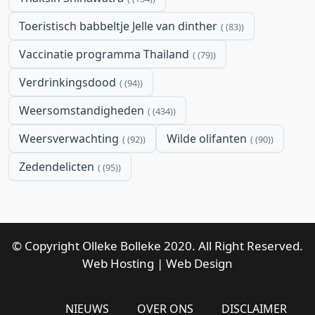
Toeristisch babbeltje Jelle van dinther
(83)
Vaccinatie programma Thailand
(79)
Verdrinkingsdood
(94)
Weersomstandigheden
(434)
Weersverwachting
Wilde olifanten
(92)
(90)
Zedendelicten
(95)
© Copyright Olleke Bolleke 2020. All Right Reserved.
Web Hosting
|
Web Design
NIEUWS
OVER ONS
DISCLAIMER