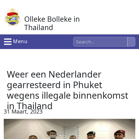
Ga
naar
Olleke Bolleke in
de
inhoud
Thailand
In Thailand
Menu
Weer een Nederlander
gearresteerd in Phuket
wegens illegale binnenkomst
in Thailand
31 Maart, 2023