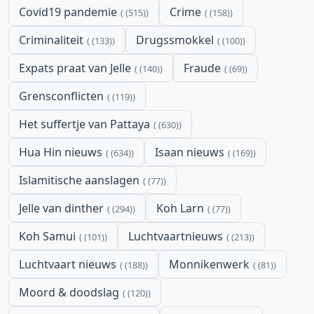
Covid19 pandemie
Crime
(515)
(158)
Criminaliteit
Drugssmokkel
(133)
(100)
Expats praat van Jelle
Fraude
(140)
(69)
Grensconflicten
(119)
Het suffertje van Pattaya
(630)
Hua Hin nieuws
Isaan nieuws
(634)
(169)
Islamitische aanslagen
(77)
Jelle van dinther
Koh Larn
(294)
(77)
Koh Samui
Luchtvaartnieuws
(101)
(213)
Luchtvaart nieuws
Monnikenwerk
(188)
(81)
Moord & doodslag
(120)