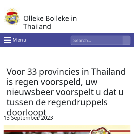
Ga
naar
Olleke Bolleke in
de
inhoud
Thailand
In Thailand
Menu
Voor 33 provincies in Thailand
is regen voorspeld, uw
nieuwsbeer voorspelt u dat u
tussen de regendruppels
doorloopt
13 September, 2023