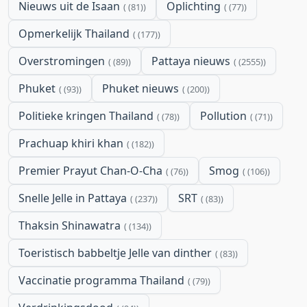
Nieuws uit de Isaan
Oplichting
(81)
(77)
Opmerkelijk Thailand
(177)
Overstromingen
Pattaya nieuws
(89)
(2555)
Phuket
Phuket nieuws
(93)
(200)
Politieke kringen Thailand
Pollution
(78)
(71)
Prachuap khiri khan
(182)
Premier Prayut Chan-O-Cha
Smog
(76)
(106)
Snelle Jelle in Pattaya
SRT
(237)
(83)
Thaksin Shinawatra
(134)
Toeristisch babbeltje Jelle van dinther
(83)
Vaccinatie programma Thailand
(79)