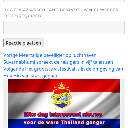
IN WELK AZIATISCH LAND BEVINDT UW NIEUWSBEER
ZICH? (REQUIRED)
Bericht
Vorig
Vorige
Meertalige beveiliger op luchthaven
bericht:
Suvarnabhumi spreekt de reizigers in vijf talen aan
navigatie
Volgend
Volgende
Het grootste visfestival is in de omgeving van
bericht:
Hua Hin van start gegaan