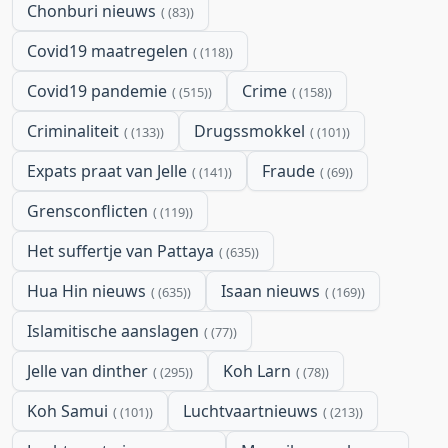
Chonburi nieuws
(83)
Covid19 maatregelen
(118)
Covid19 pandemie
Crime
(515)
(158)
Criminaliteit
Drugssmokkel
(133)
(101)
Expats praat van Jelle
Fraude
(141)
(69)
Grensconflicten
(119)
Het suffertje van Pattaya
(635)
Hua Hin nieuws
Isaan nieuws
(635)
(169)
Islamitische aanslagen
(77)
Jelle van dinther
Koh Larn
(295)
(78)
Koh Samui
Luchtvaartnieuws
(101)
(213)