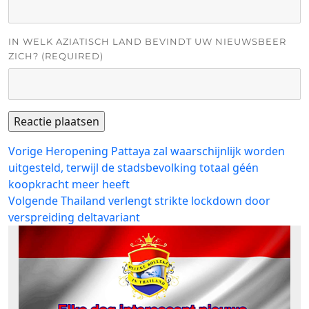
IN WELK AZIATISCH LAND BEVINDT UW NIEUWSBEER
ZICH? (REQUIRED)
Bericht
Vorig
Vorige
Heropening Pattaya zal waarschijnlijk worden
bericht:
uitgesteld, terwijl de stadsbevolking totaal géén
navigatie
koopkracht meer heeft
Volgend
Volgende
Thailand verlengt strikte lockdown door
bericht:
verspreiding deltavariant