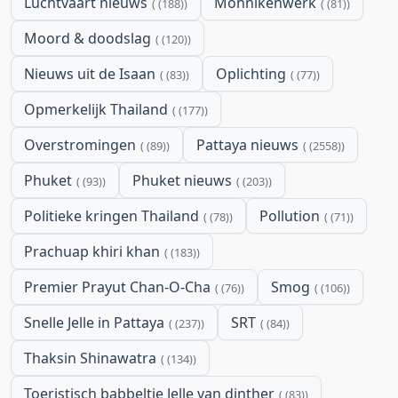
Luchtvaart nieuws
Monnikenwerk
(188)
(81)
Moord & doodslag
(120)
Nieuws uit de Isaan
Oplichting
(83)
(77)
Opmerkelijk Thailand
(177)
Overstromingen
Pattaya nieuws
(89)
(2558)
Phuket
Phuket nieuws
(93)
(203)
Politieke kringen Thailand
Pollution
(78)
(71)
Prachuap khiri khan
(183)
Premier Prayut Chan-O-Cha
Smog
(76)
(106)
Snelle Jelle in Pattaya
SRT
(237)
(84)
Thaksin Shinawatra
(134)
Toeristisch babbeltje Jelle van dinther
(83)