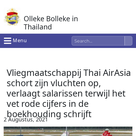
Ga
naar
Olleke Bolleke in
de
inhoud
Thailand
In Thailand
Menu
Vliegmaatschappij Thai AirAsia
schort zijn vluchten op,
verlaagt salarissen terwijl het
vet rode cijfers in de
boekhouding schrijft
2 Augustus, 2021