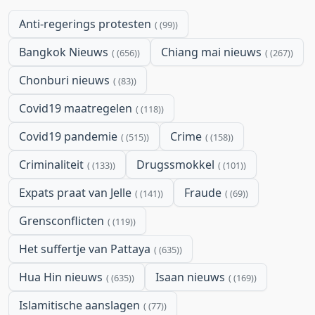
Anti-regerings protesten
(99)
Bangkok Nieuws
Chiang mai nieuws
(656)
(267)
Chonburi nieuws
(83)
Covid19 maatregelen
(118)
Covid19 pandemie
Crime
(515)
(158)
Criminaliteit
Drugssmokkel
(133)
(101)
Expats praat van Jelle
Fraude
(141)
(69)
Grensconflicten
(119)
Het suffertje van Pattaya
(635)
Hua Hin nieuws
Isaan nieuws
(635)
(169)
Islamitische aanslagen
(77)