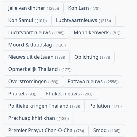
Jelle van dinther
Koh Larn
(295)
(78)
Koh Samui
Luchtvaartnieuws
(101)
(213)
Luchtvaart nieuws
Monnikenwerk
(188)
(81)
Moord & doodslag
(120)
Nieuws uit de Isaan
Oplichting
(83)
(77)
Opmerkelijk Thailand
(177)
Overstromingen
Pattaya nieuws
(89)
(2558)
Phuket
Phuket nieuws
(93)
(203)
Politieke kringen Thailand
Pollution
(78)
(71)
Prachuap khiri khan
(183)
Premier Prayut Chan-O-Cha
Smog
(76)
(106)