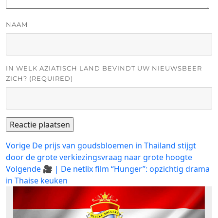
NAAM
IN WELK AZIATISCH LAND BEVINDT UW NIEUWSBEER
ZICH? (REQUIRED)
Bericht
Vorig
Vorige
De prijs van goudsbloemen in Thailand stijgt
bericht:
door de grote verkiezingsvraag naar grote hoogte
navigatie
Volgend
Volgende
🎥 | De netlix film “Hunger”: opzichtig drama
bericht:
in Thaise keuken