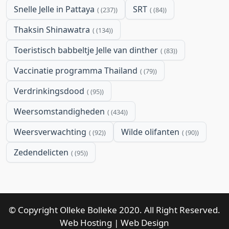
Snelle Jelle in Pattaya
SRT
(237)
(84)
Thaksin Shinawatra
(134)
Toeristisch babbeltje Jelle van dinther
(83)
Vaccinatie programma Thailand
(79)
Verdrinkingsdood
(95)
Weersomstandigheden
(434)
Weersverwachting
Wilde olifanten
(92)
(90)
Zedendelicten
(95)
© Copyright Olleke Bolleke 2020. All Right Reserved.
Web Hosting
|
Web Design