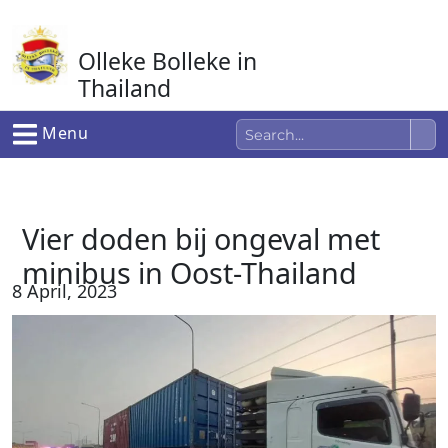
Ga
naar
Olleke Bolleke in
de
inhoud
Thailand
In Thailand
Menu
Vier doden bij ongeval met
minibus in Oost-Thailand
8 April, 2023