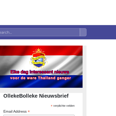
OllekeBolleke Nieuwsbrief
*
verplichte velden
*
Email Address