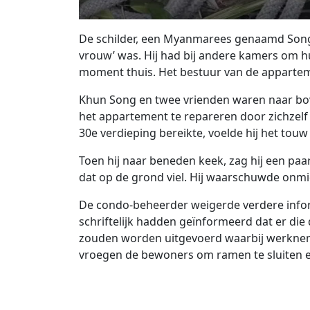
De schilder, een Myanmarees genaamd Song
vrouw’ was. Hij had bij andere kamers om 
moment thuis. Het bestuur van de apparteme
Khun Song en twee vrienden waren naar bo
het appartement te repareren door zichzelf 
30e verdieping bereikte, voelde hij het to
Toen hij naar beneden keek, zag hij een paa
dat op de grond viel. Hij waarschuwde onmid
De condo-beheerder weigerde verdere inform
schriftelijk hadden geïnformeerd dat er di
zouden worden uitgevoerd waarbij werknem
vroegen de bewoners om ramen te sluiten e