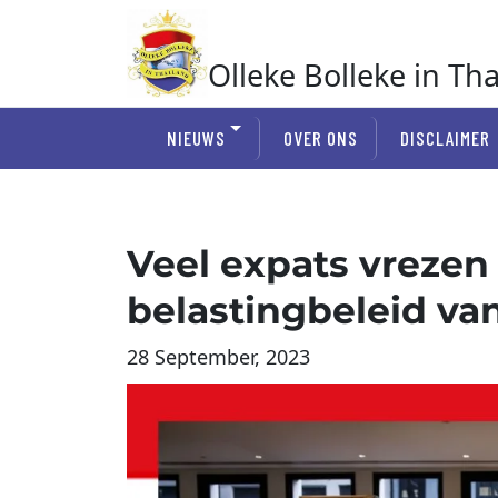
Ga
naar
de
Olleke Bolleke in Th
inhoud
In Thailand
NIEUWS
OVER ONS
DISCLAIMER
Veel expats vrezen
belastingbeleid va
28 September, 2023