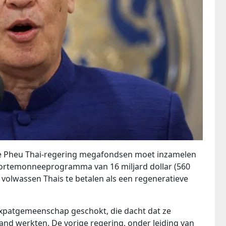
e Pheu Thai-regering megafondsen moet inzamelen
 portemonneeprogramma van 16 miljard dollar (560
e volwassen Thais te betalen als een regeneratieve
 expatgemeenschap geschokt, die dacht dat ze
ailand werkten. De vorige regering, onder leiding van