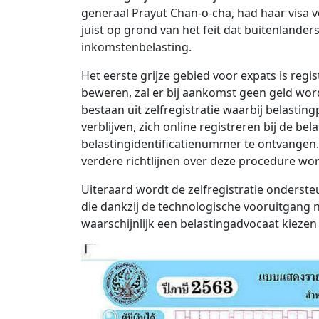
generaal Prayut Chan-o-cha, had haar visa vo
juist op grond van het feit dat buitenlander
inkomstenbelasting.
Het eerste grijze gebied voor expats is regi
beweren, zal er bij aankomst geen geld word
bestaan ​​uit zelfregistratie waarbij belasti
verblijven, zich online registreren bij de bel
belastingidentificatienummer te ontvangen.
verdere richtlijnen over deze procedure w
Uiteraard wordt de zelfregistratie ondersteu
die dankzij de technologische vooruitgang nu
waarschijnlijk een belastingadvocaat kiezen