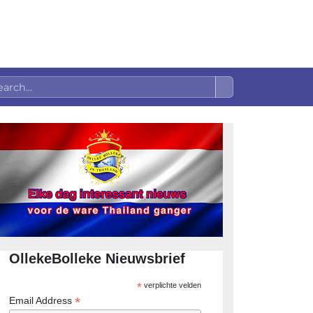
OllekeBolleke Nieuwsbrief
*
verplichte velden
*
Email Address