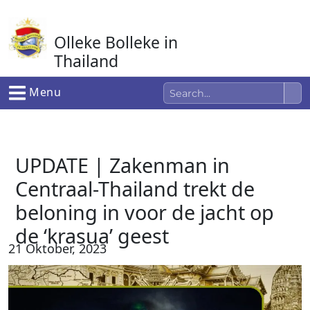
Ga
naar
Olleke Bolleke in
de
inhoud
Thailand
In Thailand
Menu
UPDATE | Zakenman in
Centraal-Thailand trekt de
beloning in voor de jacht op
de ‘krasua’ geest
21 Oktober, 2023