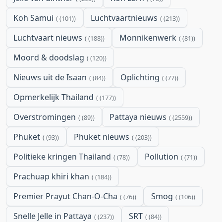
Koh Samui
Luchtvaartnieuws
(101)
(213)
Luchtvaart nieuws
Monnikenwerk
(188)
(81)
Moord & doodslag
(120)
Nieuws uit de Isaan
Oplichting
(84)
(77)
Opmerkelijk Thailand
(177)
Overstromingen
Pattaya nieuws
(89)
(2559)
Phuket
Phuket nieuws
(93)
(203)
Politieke kringen Thailand
Pollution
(78)
(71)
Prachuap khiri khan
(184)
Premier Prayut Chan-O-Cha
Smog
(76)
(106)
Snelle Jelle in Pattaya
SRT
(237)
(84)