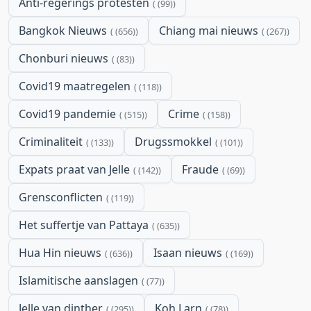
Anti-regerings protesten
(99)
Bangkok Nieuws
Chiang mai nieuws
(656)
(267)
Chonburi nieuws
(83)
Covid19 maatregelen
(118)
Covid19 pandemie
Crime
(515)
(158)
Criminaliteit
Drugssmokkel
(133)
(101)
Expats praat van Jelle
Fraude
(142)
(69)
Grensconflicten
(119)
Het suffertje van Pattaya
(635)
Hua Hin nieuws
Isaan nieuws
(636)
(169)
Islamitische aanslagen
(77)
Jelle van dinther
Koh Larn
(295)
(78)