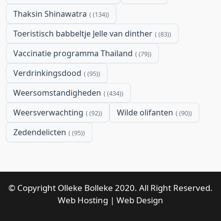
Thaksin Shinawatra
(134)
Toeristisch babbeltje Jelle van dinther
(83)
Vaccinatie programma Thailand
(79)
Verdrinkingsdood
(95)
Weersomstandigheden
(434)
Weersverwachting
Wilde olifanten
(92)
(90)
Zedendelicten
(95)
© Copyright Olleke Bolleke 2020. All Right Reserved.
Web Hosting
|
Web Design