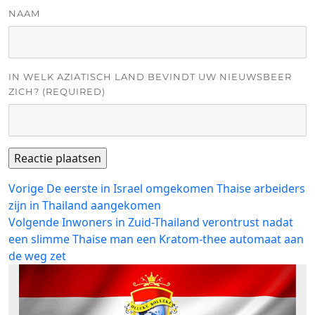
NAAM
IN WELK AZIATISCH LAND BEVINDT UW NIEUWSBEER
ZICH? (REQUIRED)
Bericht
Vorig
Vorige
De eerste in Israel omgekomen Thaise arbeiders
bericht:
zijn in Thailand aangekomen
navigatie
Volgend
Volgende
Inwoners in Zuid-Thailand verontrust nadat
bericht:
een slimme Thaise man een Kratom-thee automaat aan
de weg zet