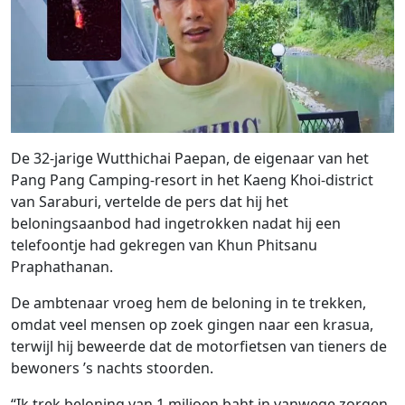
De 32-jarige Wutthichai Paepan, de eigenaar van het
Pang Pang Camping-resort in het Kaeng Khoi-district
van Saraburi, vertelde de pers dat hij het
beloningsaanbod had ingetrokken nadat hij een
telefoontje had gekregen van Khun Phitsanu
Praphathanan.
De ambtenaar vroeg hem de beloning in te trekken,
omdat veel mensen op zoek gingen naar een krasua,
terwijl hij beweerde dat de motorfietsen van tieners de
bewoners ’s nachts stoorden.
“Ik trek beloning van 1 miljoen baht in vanwege zorgen