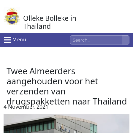
Ga
naar
Olleke Bolleke in
de
inhoud
Thailand
In Thailand
Menu
Twee Almeerders
aangehouden voor het
verzenden van
drugspakketten naar Thailand
4 November, 2021