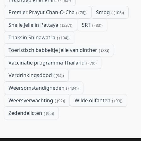
(183)
Premier Prayut Chan-O-Cha
Smog
(76)
(106)
Snelle Jelle in Pattaya
SRT
(237)
(83)
Thaksin Shinawatra
(134)
Toeristisch babbeltje Jelle van dinther
(83)
Vaccinatie programma Thailand
(79)
Verdrinkingsdood
(94)
Weersomstandigheden
(434)
Weersverwachting
Wilde olifanten
(92)
(90)
Zedendelicten
(95)