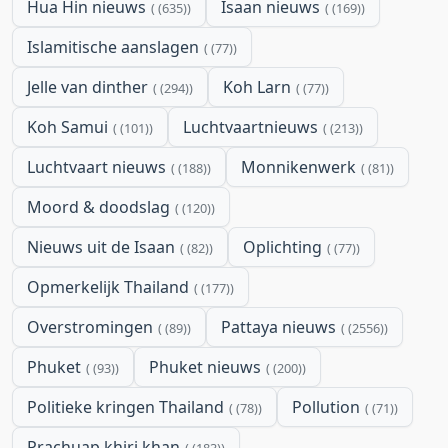
Hua Hin nieuws
Isaan nieuws
(635)
(169)
Islamitische aanslagen
(77)
Jelle van dinther
Koh Larn
(294)
(77)
Koh Samui
Luchtvaartnieuws
(101)
(213)
Luchtvaart nieuws
Monnikenwerk
(188)
(81)
Moord & doodslag
(120)
Nieuws uit de Isaan
Oplichting
(82)
(77)
Opmerkelijk Thailand
(177)
Overstromingen
Pattaya nieuws
(89)
(2556)
Phuket
Phuket nieuws
(93)
(200)
Politieke kringen Thailand
Pollution
(78)
(71)
Prachuap khiri khan