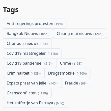
Tags
Anti-regerings protesten
(99)
Bangkok Nieuws
Chiang mai nieuws
(655)
(266)
Chonburi nieuws
(83)
Covid19 maatregelen
(118)
Covid19 pandemie
Crime
(515)
(158)
Criminaliteit
Drugssmokkel
(133)
(100)
Expats praat van Jelle
Fraude
(140)
(69)
Grensconflicten
(119)
Het suffertje van Pattaya
(632)