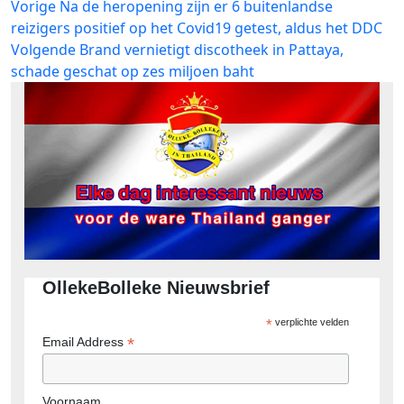
Bericht
Vorig
Vorige
Na de heropening zijn er 6 buitenlandse
bericht:
reizigers positief op het Covid19 getest, aldus het DDC
navigatie
Volgend
Volgende
Brand vernietigt discotheek in Pattaya,
bericht:
schade geschat op zes miljoen baht
OllekeBolleke Nieuwsbrief
*
verplichte velden
*
Email Address
Voornaam