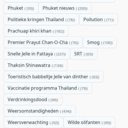
Phuket
Phuket nieuws
(93)
(200)
Politieke kringen Thailand
Pollution
(78)
(71)
Prachuap khiri khan
(182)
Premier Prayut Chan-O-Cha
Smog
(76)
(106)
Snelle Jelle in Pattaya
SRT
(237)
(83)
Thaksin Shinawatra
(134)
Toeristisch babbeltje Jelle van dinther
(83)
Vaccinatie programma Thailand
(79)
Verdrinkingsdood
(94)
Weersomstandigheden
(434)
Weersverwachting
Wilde olifanten
(92)
(90)