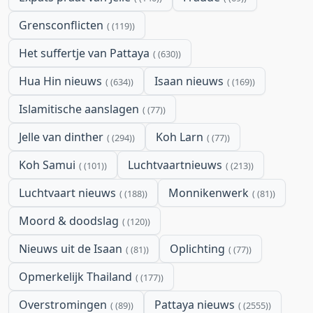
Grensconflicten
(119)
Het suffertje van Pattaya
(630)
Hua Hin nieuws
Isaan nieuws
(634)
(169)
Islamitische aanslagen
(77)
Jelle van dinther
Koh Larn
(294)
(77)
Koh Samui
Luchtvaartnieuws
(101)
(213)
Luchtvaart nieuws
Monnikenwerk
(188)
(81)
Moord & doodslag
(120)
Nieuws uit de Isaan
Oplichting
(81)
(77)
Opmerkelijk Thailand
(177)
Overstromingen
Pattaya nieuws
(89)
(2555)