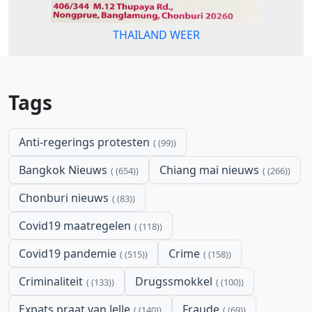
THAILAND WEER
Tags
Anti-regerings protesten
(99)
Bangkok Nieuws
Chiang mai nieuws
(654)
(266)
Chonburi nieuws
(83)
Covid19 maatregelen
(118)
Covid19 pandemie
Crime
(515)
(158)
Criminaliteit
Drugssmokkel
(133)
(100)
Expats praat van Jelle
Fraude
(140)
(69)