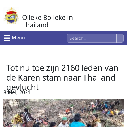
Ga
naar
Olleke Bolleke in
de
inhoud
Thailand
In Thailand
Menu
Tot nu toe zijn 2160 leden van
de Karen stam naar Thailand
gevlucht
8 Mei, 2021