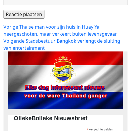
Bericht
Vorig
Vorige
Thaise man voor zijn huis in Huay Yai
bericht:
neergeschoten, maar verkeert buiten levensgevaar
navigatie
Volgend
Volgende
Stadsbestuur Bangkok verlengt de sluiting
bericht:
van entertainment
OllekeBolleke Nieuwsbrief
*
verplichte velden