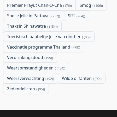
Premier Prayut Chan-O-Cha
Smog
(76)
(106)
Snelle Jelle in Pattaya
SRT
(237)
(84)
Thaksin Shinawatra
(134)
Toeristisch babbeltje Jelle van dinther
(83)
Vaccinatie programma Thailand
(79)
Verdrinkingsdood
(95)
Weersomstandigheden
(434)
Weersverwachting
Wilde olifanten
(92)
(90)
Zedendelicten
(95)