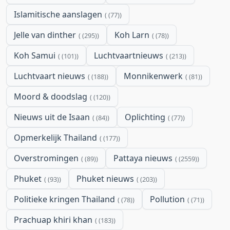
Islamitische aanslagen
(77)
Jelle van dinther
Koh Larn
(295)
(78)
Koh Samui
Luchtvaartnieuws
(101)
(213)
Luchtvaart nieuws
Monnikenwerk
(188)
(81)
Moord & doodslag
(120)
Nieuws uit de Isaan
Oplichting
(84)
(77)
Opmerkelijk Thailand
(177)
Overstromingen
Pattaya nieuws
(89)
(2559)
Phuket
Phuket nieuws
(93)
(203)
Politieke kringen Thailand
Pollution
(78)
(71)
Prachuap khiri khan
(183)