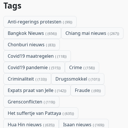
Tags
Anti-regerings protesten
(99)
Bangkok Nieuws
Chiang mai nieuws
(656)
(267)
Chonburi nieuws
(83)
Covid19 maatregelen
(118)
Covid19 pandemie
Crime
(515)
(158)
Criminaliteit
Drugssmokkel
(133)
(101)
Expats praat van Jelle
Fraude
(142)
(69)
Grensconflicten
(119)
Het suffertje van Pattaya
(635)
Hua Hin nieuws
Isaan nieuws
(635)
(169)