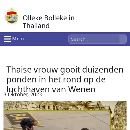
Ga
naar
Olleke Bolleke in
de
inhoud
Thailand
In Thailand
Menu
Thaise vrouw gooit duizenden
ponden in het rond op de
luchthaven van Wenen
3 Oktober, 2023