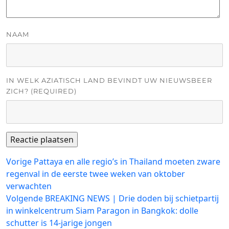
NAAM
IN WELK AZIATISCH LAND BEVINDT UW NIEUWSBEER
ZICH? (REQUIRED)
Bericht
Vorig
Vorige
Pattaya en alle regio’s in Thailand moeten zware
bericht:
regenval in de eerste twee weken van oktober
navigatie
verwachten
Volgend
Volgende
BREAKING NEWS | Drie doden bij schietpartij
bericht:
in winkelcentrum Siam Paragon in Bangkok: dolle
schutter is 14-jarige jongen