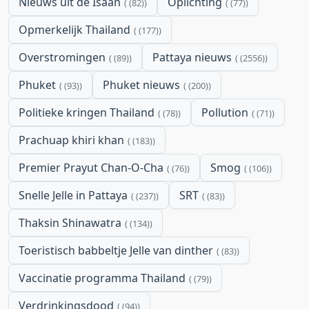
Nieuws uit de Isaan
Oplichting
(82)
(77)
Opmerkelijk Thailand
(177)
Overstromingen
Pattaya nieuws
(89)
(2556)
Phuket
Phuket nieuws
(93)
(200)
Politieke kringen Thailand
Pollution
(78)
(71)
Prachuap khiri khan
(183)
Premier Prayut Chan-O-Cha
Smog
(76)
(106)
Snelle Jelle in Pattaya
SRT
(237)
(83)
Thaksin Shinawatra
(134)
Toeristisch babbeltje Jelle van dinther
(83)
Vaccinatie programma Thailand
(79)
Verdrinkingsdood
(94)