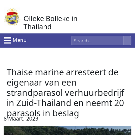
Ga
naar
Olleke Bolleke in
de
inhoud
Thailand
In Thailand
Menu
Thaise marine arresteert de
eigenaar van een
strandparasol verhuurbedrijf
in Zuid-Thailand en neemt 20
parasols in beslag
8 Maart, 2023