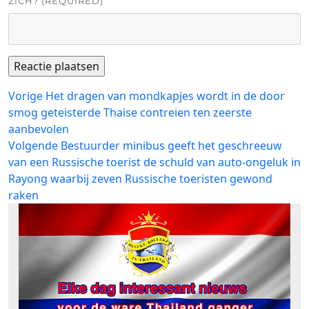
ZICH? (REQUIRED)
Bericht
Vorig
Vorige
Het dragen van mondkapjes wordt in de door
bericht:
smog geteisterde Thaise contreien ten zeerste
navigatie
aanbevolen
Volgend
Volgende
Bestuurder minibus geeft het geschreeuw
bericht:
van een Russische toerist de schuld van auto-ongeluk in
Rayong waarbij zeven Russische toeristen gewond
raken