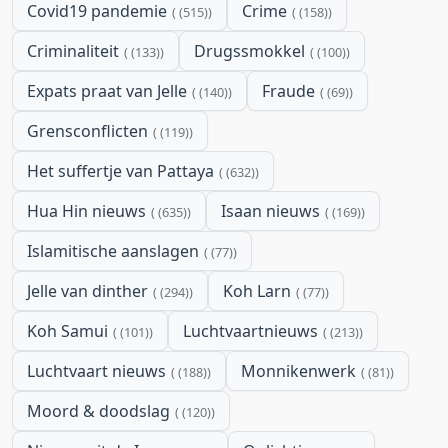
Covid19 pandemie
Crime
(515)
(158)
Criminaliteit
Drugssmokkel
(133)
(100)
Expats praat van Jelle
Fraude
(140)
(69)
Grensconflicten
(119)
Het suffertje van Pattaya
(632)
Hua Hin nieuws
Isaan nieuws
(635)
(169)
Islamitische aanslagen
(77)
Jelle van dinther
Koh Larn
(294)
(77)
Koh Samui
Luchtvaartnieuws
(101)
(213)
Luchtvaart nieuws
Monnikenwerk
(188)
(81)
Moord & doodslag
(120)