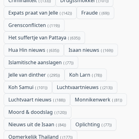
Criminaliteit
Drugssmokkel
(133)
(101)
Expats praat van Jelle
Fraude
(142)
(69)
Grensconflicten
(119)
Het suffertje van Pattaya
(635)
Hua Hin nieuws
Isaan nieuws
(635)
(169)
Islamitische aanslagen
(77)
Jelle van dinther
Koh Larn
(295)
(78)
Koh Samui
Luchtvaartnieuws
(101)
(213)
Luchtvaart nieuws
Monnikenwerk
(188)
(81)
Moord & doodslag
(120)
Nieuws uit de Isaan
Oplichting
(84)
(77)
Opmerkelijk Thailand
(177)