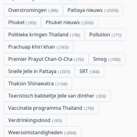
Overstromingen
Pattaya nieuws
(89)
(2559)
Phuket
Phuket nieuws
(93)
(203)
Politieke kringen Thailand
Pollution
(78)
(71)
Prachuap khiri khan
(183)
Premier Prayut Chan-O-Cha
Smog
(76)
(106)
Snelle Jelle in Pattaya
SRT
(237)
(84)
Thaksin Shinawatra
(134)
Toeristisch babbeltje Jelle van dinther
(83)
Vaccinatie programma Thailand
(79)
Verdrinkingsdood
(95)
Weersomstandigheden
(434)