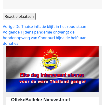
Bericht
Vorig
Vorige
De Thaise inflatie blijft in het rood staan
bericht:
Volgend
Volgende
Tijdens pandemie ontvangt de
navigatie
bericht:
hondenopvang van Chonburi bijna de helft aan
donaties
OllekeBolleke Nieuwsbrief