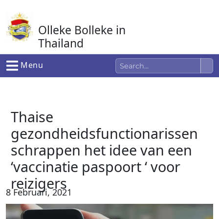
Ga
naar
Olleke Bolleke in
de
inhoud
Thailand
In Thailand
Menu
Thaise
gezondheidsfunctionarissen
schrappen het idee van een
‘vaccinatie paspoort ‘ voor
reizigers
8 Februari, 2021