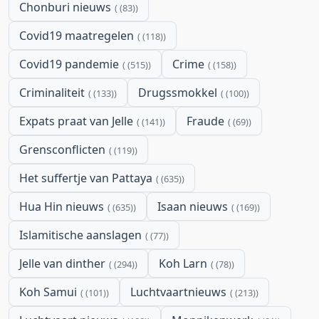
Chonburi nieuws
(83)
Covid19 maatregelen
(118)
Covid19 pandemie
Crime
(515)
(158)
Criminaliteit
Drugssmokkel
(133)
(100)
Expats praat van Jelle
Fraude
(141)
(69)
Grensconflicten
(119)
Het suffertje van Pattaya
(635)
Hua Hin nieuws
Isaan nieuws
(635)
(169)
Islamitische aanslagen
(77)
Jelle van dinther
Koh Larn
(294)
(78)
Koh Samui
Luchtvaartnieuws
(101)
(213)