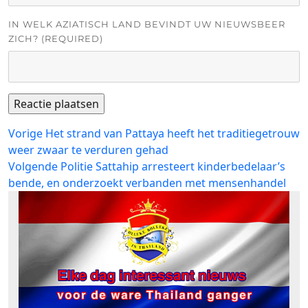
IN WELK AZIATISCH LAND BEVINDT UW NIEUWSBEER
ZICH? (REQUIRED)
Bericht
Vorig
Vorige
Het strand van Pattaya heeft het traditiegetrouw
bericht:
weer zwaar te verduren gehad
navigatie
Volgend
Volgende
Politie Sattahip arresteert kinderbedelaar’s
bericht:
bende, en onderzoekt verbanden met mensenhandel