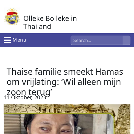
Ga
naar
Olleke Bolleke in
de
inhoud
Thailand
In Thailand
Menu
Thaise familie smeekt Hamas
om vrijlating: ‘Wil alleen mijn
zoon terug’
11 Oktober, 2023