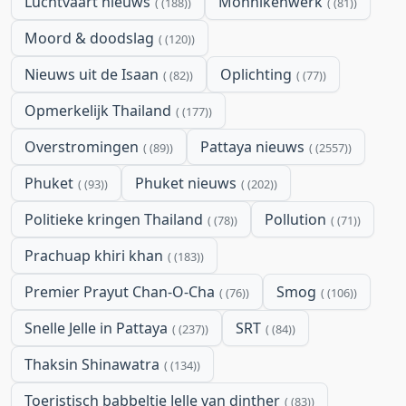
Luchtvaart nieuws
Monnikenwerk
(188)
(81)
Moord & doodslag
(120)
Nieuws uit de Isaan
Oplichting
(82)
(77)
Opmerkelijk Thailand
(177)
Overstromingen
Pattaya nieuws
(89)
(2557)
Phuket
Phuket nieuws
(93)
(202)
Politieke kringen Thailand
Pollution
(78)
(71)
Prachuap khiri khan
(183)
Premier Prayut Chan-O-Cha
Smog
(76)
(106)
Snelle Jelle in Pattaya
SRT
(237)
(84)
Thaksin Shinawatra
(134)
Toeristisch babbeltje Jelle van dinther
(83)