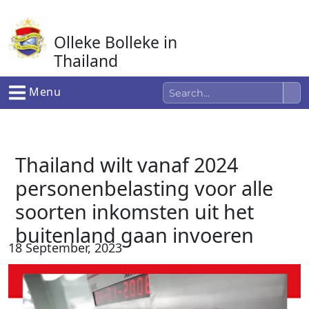
Ga
naar
Olleke Bolleke in
de
inhoud
Thailand
In Thailand
Menu
Thailand wilt vanaf 2024
personenbelasting voor alle
soorten inkomsten uit het
buitenland gaan invoeren
18 September, 2023