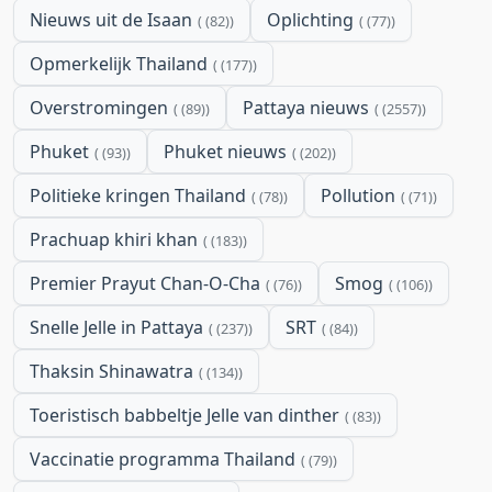
Nieuws uit de Isaan
Oplichting
(82)
(77)
Opmerkelijk Thailand
(177)
Overstromingen
Pattaya nieuws
(89)
(2557)
Phuket
Phuket nieuws
(93)
(202)
Politieke kringen Thailand
Pollution
(78)
(71)
Prachuap khiri khan
(183)
Premier Prayut Chan-O-Cha
Smog
(76)
(106)
Snelle Jelle in Pattaya
SRT
(237)
(84)
Thaksin Shinawatra
(134)
Toeristisch babbeltje Jelle van dinther
(83)
Vaccinatie programma Thailand
(79)