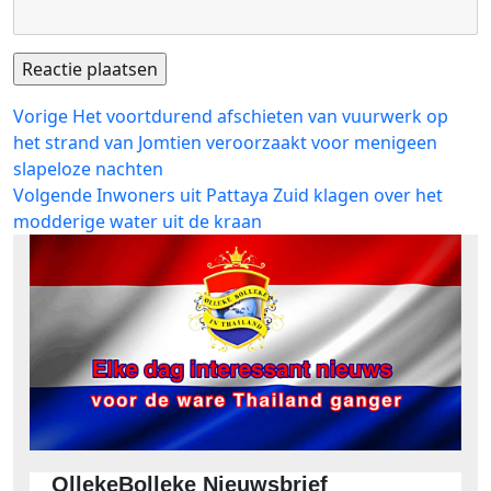
Bericht
Vorig
Vorige
Het voortdurend afschieten van vuurwerk op
bericht:
het strand van Jomtien veroorzaakt voor menigeen
navigatie
slapeloze nachten
Volgend
Volgende
Inwoners uit Pattaya Zuid klagen over het
bericht:
modderige water uit de kraan
OllekeBolleke Nieuwsbrief