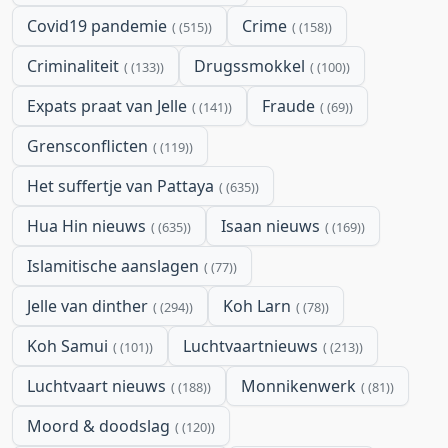
Covid19 pandemie
Crime
(515)
(158)
Criminaliteit
Drugssmokkel
(133)
(100)
Expats praat van Jelle
Fraude
(141)
(69)
Grensconflicten
(119)
Het suffertje van Pattaya
(635)
Hua Hin nieuws
Isaan nieuws
(635)
(169)
Islamitische aanslagen
(77)
Jelle van dinther
Koh Larn
(294)
(78)
Koh Samui
Luchtvaartnieuws
(101)
(213)
Luchtvaart nieuws
Monnikenwerk
(188)
(81)
Moord & doodslag
(120)