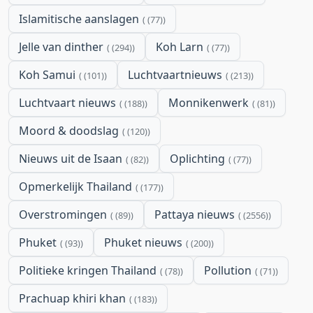
Islamitische aanslagen
(77)
Jelle van dinther
Koh Larn
(294)
(77)
Koh Samui
Luchtvaartnieuws
(101)
(213)
Luchtvaart nieuws
Monnikenwerk
(188)
(81)
Moord & doodslag
(120)
Nieuws uit de Isaan
Oplichting
(82)
(77)
Opmerkelijk Thailand
(177)
Overstromingen
Pattaya nieuws
(89)
(2556)
Phuket
Phuket nieuws
(93)
(200)
Politieke kringen Thailand
Pollution
(78)
(71)
Prachuap khiri khan
(183)