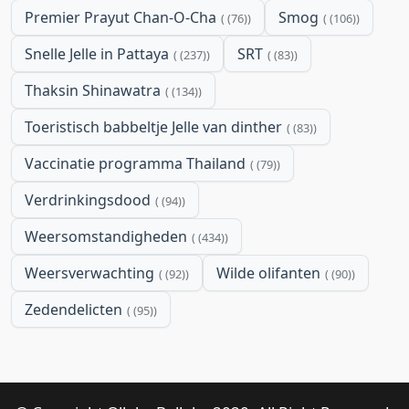
Premier Prayut Chan-O-Cha
Smog
(76)
(106)
Snelle Jelle in Pattaya
SRT
(237)
(83)
Thaksin Shinawatra
(134)
Toeristisch babbeltje Jelle van dinther
(83)
Vaccinatie programma Thailand
(79)
Verdrinkingsdood
(94)
Weersomstandigheden
(434)
Weersverwachting
Wilde olifanten
(92)
(90)
Zedendelicten
(95)