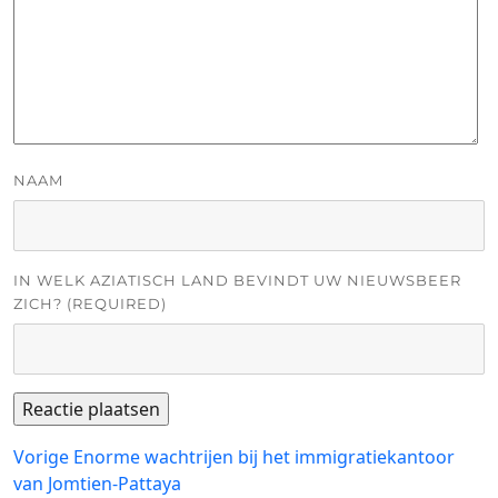
NAAM
IN WELK AZIATISCH LAND BEVINDT UW NIEUWSBEER
ZICH? (REQUIRED)
Bericht
Vorig
Vorige
Enorme wachtrijen bij het immigratiekantoor
bericht:
van Jomtien-Pattaya
navigatie